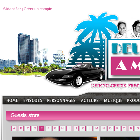
S'identifier
Créer un compte
|
Guests stars
A
B
C
D
E
F
G
H
I
J
K
L
M
N
O
P
Q
R
S