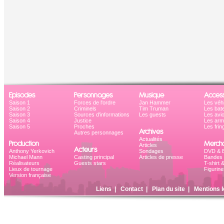
Episodes
Personnages
Musique
Access
Saison 1
Forces de l'ordre
Jan Hammer
Les véh
Saison 2
Criminels
Tim Truman
Les bat
Saison 3
Sources d'informations
Les guests
Les avi
Saison 4
Justice
Les ar
Saison 5
Proches
Les frin
Archives
Autres personnages
Actualités
Production
Mercha
Articles
Acteurs
Anthony Yerkovich
Sondages
DVD & B
Michael Mann
Casting principal
Articles de presse
Bandes 
Réalisateurs
Guests stars
T-shirt 
Lieux de tournage
Figurine
Version française
Liens
|
Contact
|
Plan du site
|
Mentions l