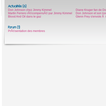
Actualités (6)
Don Johnson chez Jimmy Kimmel
Diane Kruger fan de D
Martin Ferrero rÃ©compensÃ© par Jimmy Kimmel
Don Johnson et son Ic
Blood And Oil dans le gaz
Glenn Frey s'envole Ã 
Forum (1)
PrÃ©sentation des membres