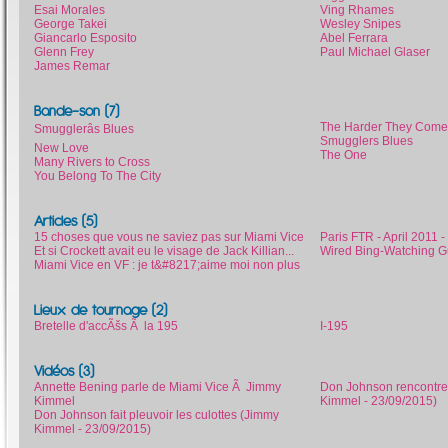
Esai Morales
Ving Rhames
George Takei
Wesley Snipes
Giancarlo Esposito
Abel Ferrara
Glenn Frey
Paul Michael Glaser
James Remar
Bande-son (7)
The Harder They Come
Smugglerâs Blues
Smugglers Blues
New Love
The One
Many Rivers to Cross
You Belong To The City
Articles (5)
15 choses que vous ne saviez pas sur Miami Vice
Paris FTR - April 2011 
Et si Crockett avait eu le visage de Jack Killian...
Wired Bing-Watching Gu
Miami Vice en VF : je t&#8217;aime moi non plus
Lieux de tournage (2)
Bretelle d'accÃšs Ã la 195
I-195
Vidéos (3)
Annette Bening parle de Miami Vice Ã Jimmy
Don Johnson rencontre 
Kimmel
Kimmel - 23/09/2015)
Don Johnson fait pleuvoir les culottes (Jimmy
Kimmel - 23/09/2015)