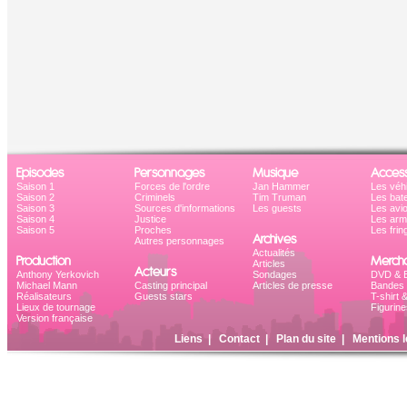
Episodes
Personnages
Musique
Access
Saison 1
Forces de l'ordre
Jan Hammer
Les véh
Saison 2
Criminels
Tim Truman
Les bat
Saison 3
Sources d'informations
Les guests
Les avi
Saison 4
Justice
Les ar
Saison 5
Proches
Les frin
Archives
Autres personnages
Actualités
Production
Mercha
Articles
Acteurs
Anthony Yerkovich
Sondages
DVD & B
Michael Mann
Casting principal
Articles de presse
Bandes 
Réalisateurs
Guests stars
T-shirt 
Lieux de tournage
Figurine
Version française
Liens
|
Contact
|
Plan du site
|
Mentions l