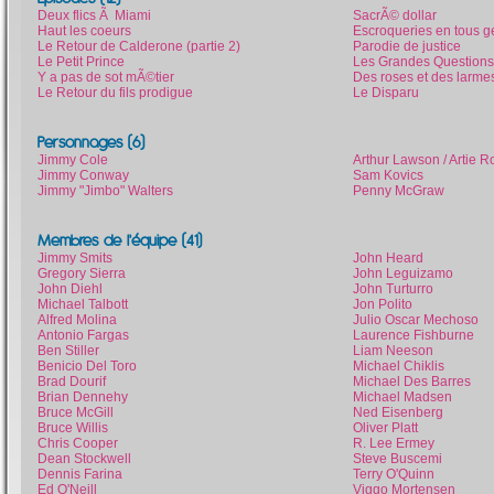
Deux flics Ã Miami
SacrÃ© dollar
Haut les coeurs
Escroqueries en tous g
Le Retour de Calderone (partie 2)
Parodie de justice
Le Petit Prince
Les Grandes Questions
Y a pas de sot mÃ©tier
Des roses et des larme
Le Retour du fils prodigue
Le Disparu
Personnages (6)
Jimmy Cole
Arthur Lawson / Artie Ro
Jimmy Conway
Sam Kovics
Jimmy "Jimbo" Walters
Penny McGraw
Membres de l'équipe (41)
Jimmy Smits
John Heard
Gregory Sierra
John Leguizamo
John Diehl
John Turturro
Michael Talbott
Jon Polito
Alfred Molina
Julio Oscar Mechoso
Antonio Fargas
Laurence Fishburne
Ben Stiller
Liam Neeson
Benicio Del Toro
Michael Chiklis
Brad Dourif
Michael Des Barres
Brian Dennehy
Michael Madsen
Bruce McGill
Ned Eisenberg
Bruce Willis
Oliver Platt
Chris Cooper
R. Lee Ermey
Dean Stockwell
Steve Buscemi
Dennis Farina
Terry O'Quinn
Ed O'Neill
Viggo Mortensen