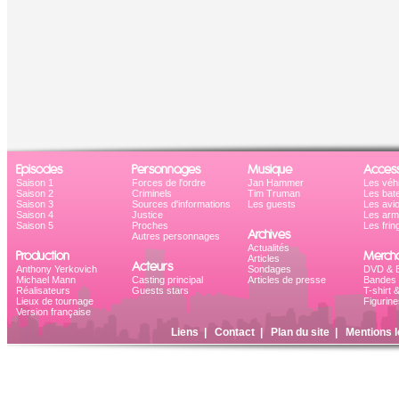
Episodes
Personnages
Musique
Access
Saison 1
Forces de l'ordre
Jan Hammer
Les véh
Saison 2
Criminels
Tim Truman
Les bat
Saison 3
Sources d'informations
Les guests
Les avi
Saison 4
Justice
Les ar
Saison 5
Proches
Les frin
Archives
Autres personnages
Actualités
Production
Mercha
Articles
Acteurs
Anthony Yerkovich
Sondages
DVD & B
Michael Mann
Casting principal
Articles de presse
Bandes 
Réalisateurs
Guests stars
T-shirt 
Lieux de tournage
Figurine
Version française
Liens
|
Contact
|
Plan du site
|
Mentions l