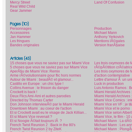
Mercy Street
Land Of Confusion
Real Wild Child
Gear Jammer
Pages (10)
Personnages
Production
Accessoires
Michael Mann
Jan Hammer
Anthony Yerkovich
Les fringues
Mentions lÃ©gales
Bandes originales
Version franÃ§aise
Articles (43)
15 choses que vous ne saviez pas sur Miami Vice
Les trois oxymores de 
5 choses que vous ne saviez pas sur Miami Vice
rÃ©pÃ©tition crÃ©atric
AperÃ§u de Miami Vice: Remix
Les trois oxymores de 
Arme rÃ©volutionnaire pour flic hors normes
d'action contemplative
Autour de Miami : beautÃ© et glamour...
Lettre d'amour Ã un un
Castillo en Europe : un chic type !
Luck in production
Collins Avenue : le frisson du danger
Luis Antonio Ramos : Be
Crockett is back !
Miami Herald Archives 
Deux Flics Ami-Ami et autres parodies
Miami Herald Archives 
Directed by Thomas Carter
Miami Vice Comics : i
Don Johnson interviewÃ© par le Miami Herald
Miami Vice en VF : je 
Downtown Miami : au coeur de l'action
Miami Vice et le porno
Et si Crockett avait eu le visage de Jack Killian...
Miami Vice selon Alber
Et si Miami Vice revenait ?
Miami Vice, le film - 1
Et si Noogie Ã©tait toujours lÃ ?
Michael Mann : La dÃ©c
French Twist Reunion 2 : Back in the 80's
Michael Mann : Les ann
French Twist Reunion 2 by ZiteK
Michael Mann : PlongÃ©e