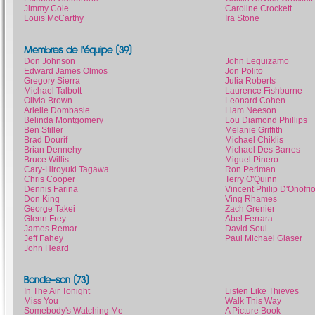
Jimmy Cole
Caroline Crockett
Louis McCarthy
Ira Stone
Membres de l'équipe (39)
Don Johnson
John Leguizamo
Edward James Olmos
Jon Polito
Gregory Sierra
Julia Roberts
Michael Talbott
Laurence Fishburne
Olivia Brown
Leonard Cohen
Arielle Dombasle
Liam Neeson
Belinda Montgomery
Lou Diamond Phillips
Ben Stiller
Melanie Griffith
Brad Dourif
Michael Chiklis
Brian Dennehy
Michael Des Barres
Bruce Willis
Miguel Pinero
Cary-Hiroyuki Tagawa
Ron Perlman
Chris Cooper
Terry O'Quinn
Dennis Farina
Vincent Philip D'Onofri
Don King
Ving Rhames
George Takei
Zach Grenier
Glenn Frey
Abel Ferrara
James Remar
David Soul
Jeff Fahey
Paul Michael Glaser
John Heard
Bande-son (73)
In The Air Tonight
Listen Like Thieves
Miss You
Walk This Way
Somebody's Watching Me
A Picture Book