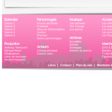
Episodes
Personnages
Musique
Access
Saison 1
Forces de l'ordre
Jan Hammer
Les véh
Saison 2
Criminels
Tim Truman
Les bat
Saison 3
Sources d'informations
Les guests
Les avi
Saison 4
Justice
Les ar
Saison 5
Proches
Les frin
Archives
Autres personnages
Actualités
Production
Mercha
Articles
Acteurs
Anthony Yerkovich
Sondages
DVD & B
Michael Mann
Casting principal
Articles de presse
Bandes 
Réalisateurs
Guests stars
T-shirt 
Lieux de tournage
Figurine
Version française
Liens
|
Contact
|
Plan du site
|
Mentions l