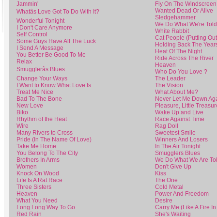
Jammin'
Fly On The Windscreen
Wanted Dead Or Alive
Whatâs Love Got To Do With It?
Sledgehammer
Wonderful Tonight
We Do What We're Told
I Don't Care Anymore
White Rabbit
Self Control
Cat People (Putting Out
Some Guys Have All The Luck
Holding Back The Year
I Send A Message
Heat Of The Night
You Better Be Good To Me
Ride Across The River
Relax
Heaven
Smugglerâs Blues
Who Do You Love ?
Change Your Ways
The Leader
I Want to Know What Love Is
The Vision
Treat Me Nice
What About Me?
Bad To The Bone
Never Let Me Down Ag
New Love
Pleasure, Little Treasur
Biko
Wake Up and Live
Rhythm of the Heat
Race Against Time
Wire
Rag Doll
Many Rivers to Cross
Sweetest Smile
Pride (In The Name Of Love)
Winners And Losers
Take Me Home
In The Air Tonight
You Belong To The City
Smugglers Blues
Brothers In Arms
We Do What We Are To
Women
Don't Give Up
Knock On Wood
Kiss
Life Is A Rat Race
The One
Three Sisters
Cold Metal
Heaven
Power And Freedom
What You Need
Desire
Long Long Way To Go
Carry Me (Like A Fire In
Red Rain
She's Waiting