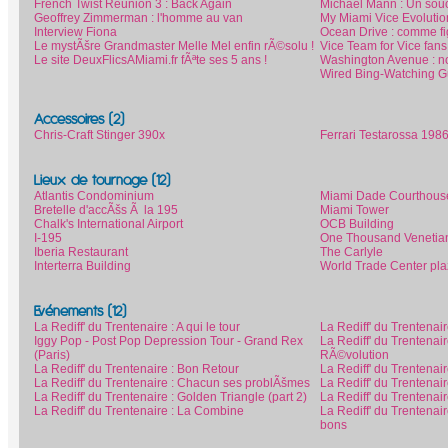
French Twist Reunion 3 : Back Again
Michael Mann : Un souci
Geoffrey Zimmerman : l'homme au van
My Miami Vice Evolutio
Interview Fiona
Ocean Drive : comme f
Le mystÃšre Grandmaster Melle Mel enfin rÃ©solu !
Vice Team for Vice fans
Le site DeuxFlicsAMiami.fr fÃªte ses 5 ans !
Washington Avenue : no
Wired Bing-Watching Gu
Accessoires (2)
Chris-Craft Stinger 390x
Ferrari Testarossa 198
Lieux de tournage (12)
Atlantis Condominium
Miami Dade Courthous
Bretelle d'accÃšs Ã la 195
Miami Tower
Chalk's International Airport
OCB Building
I-195
One Thousand Venetia
Iberia Restaurant
The Carlyle
Interterra Building
World Trade Center pl
Evénements (12)
La Rediff' du Trentenaire : A qui le tour
La Rediff' du Trentenair
Iggy Pop - Post Pop Depression Tour - Grand Rex
La Rediff' du Trentenai
(Paris)
RÃ©volution
La Rediff' du Trentenaire : Bon Retour
La Rediff' du Trentenai
La Rediff' du Trentenaire : Chacun ses problÃšmes
La Rediff' du Trentenai
La Rediff' du Trentenaire : Golden Triangle (part 2)
La Rediff' du Trentenai
La Rediff' du Trentenaire : La Combine
La Rediff' du Trentenai
bons