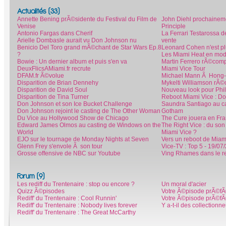
Actualités (33)
Annette Bening prÃ©sidente du Festival du Film de
John Diehl prochaineme
Venise
Principle
Antonio Fargas dans Cherif
La Ferrari Testarossa 
Arielle Dombasle aurait vu Don Johnson nu
vente
Benicio Del Toro grand mÃ©chant de Star Wars Ep.8
Leonard Cohen n'est p
?
Les Miami Heat en mod
Bowie : Un dernier album et puis s'en va
Martin Ferrero rÃ©co
DeuxFlicsAMiami.fr recrute
Miami Vice Tour
DFAM.fr Ã©volue
Michael Mann Ã Hong
Disparition de Brian Dennehy
Mykelti Williamson rÃ
Disparition de David Soul
Nouveau look pour Phi
Disparition de Tina Turner
Reboot Miami Vice : Do
Don Johnson et son Ice Bucket Challenge
Saundra Santiago au ca
Don Johnson rejoint le casting de The Other Woman
Gotham
Du Vice au Hollywood Show de Chicago
The Cure jouera en Fr
Edward James Olmos au casting de Windows on the
The Right Vice : du son
World
Miami Vice ?
EJO sur le tournage de Monday Nights at Seven
Vers un reboot de Miam
Glenn Frey s'envole Ã son tour
Vice-TV : Top 5 - 19/07
Grosse offensive de NBC sur Youtube
Ving Rhames dans le r
Forum (9)
Les rediff du Trentenaire : stop ou encore ?
Un moral d'acier
Quizz Ã©pisodes
Votre Ã©pisode prÃ©fÃ
Rediff' du Trentenaire : Cool Runnin'
Votre Ã©pisode prÃ©fÃ
Rediff' du Trentenaire : Nobody lives forever
Y a-t-il des collectionn
Rediff' du Trentenaire : The Great McCarthy