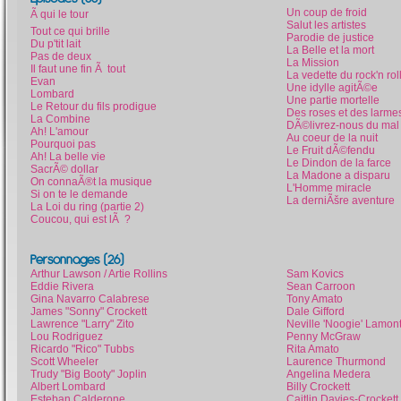
Un coup de froid
Ã qui le tour
Salut les artistes
Tout ce qui brille
Parodie de justice
Du p'tit lait
La Belle et la mort
Pas de deux
La Mission
Il faut une fin Ã tout
La vedette du rock'n roll
Evan
Une idylle agitÃ©e
Lombard
Une partie mortelle
Le Retour du fils prodigue
Des roses et des larme
La Combine
DÃ©livrez-nous du mal
Ah! L'amour
Au coeur de la nuit
Pourquoi pas
Le Fruit dÃ©fendu
Ah! La belle vie
Le Dindon de la farce
SacrÃ© dollar
La Madone a disparu
On connaÃ®t la musique
L'Homme miracle
Si on te le demande
La derniÃšre aventure
La Loi du ring (partie 2)
Coucou, qui est lÃ ?
Personnages (26)
Arthur Lawson / Artie Rollins
Sam Kovics
Eddie Rivera
Sean Carroon
Gina Navarro Calabrese
Tony Amato
James "Sonny" Crockett
Dale Gifford
Lawrence "Larry" Zito
Neville 'Noogie' Lamon
Lou Rodriguez
Penny McGraw
Ricardo "Rico" Tubbs
Rita Amato
Scott Wheeler
Laurence Thurmond
Trudy "Big Booty" Joplin
Angelina Medera
Albert Lombard
Billy Crockett
Esteban Calderone
Caitlin Davies-Crockett