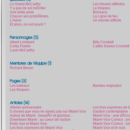
Le Grand McCarthy
Les Heures difficiles
Y a pas de sot mÃ©tier
Le Disparu
Une belle prise
Borrasca
Chacun ses problÃšmes
La Ligne de feu
L'Avion
Un monde difficile
Et alors, on est sourd ?
Personnages (5)
Albert Lombard
Billy Crockett
Corky Fowler
Caitlin Davies-Crockett
Louis McCarthy
Membres de l'équipe (1)
Richard Belzer
Pages (3)
Les bateaux
Bandes originales
Les fringues
Articles (14)
40eme anniversaire
Les trois oxymores de 
5 choses que vous ne saviez pas sur Miami Vice
d'action contemplative
Autour de Miami : beautÃ© et glamour...
Miami Vice : une dÃ©co
Downtown Miami : au coeur de l'action
Miami Vice Comics : pr
Entre moi et Miami Vice
Miami Vice Comics : so
Les trois oxymores de Miami Vice
Miami Vice et le rock