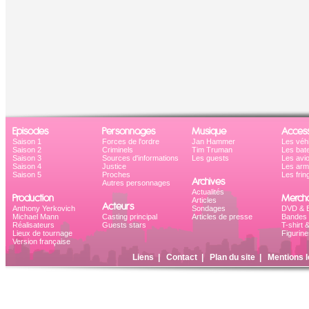
Episodes
Personnages
Musique
Access
Saison 1
Forces de l'ordre
Jan Hammer
Les véh
Saison 2
Criminels
Tim Truman
Les bat
Saison 3
Sources d'informations
Les guests
Les avi
Saison 4
Justice
Les ar
Saison 5
Proches
Les frin
Archives
Autres personnages
Actualités
Production
Mercha
Articles
Acteurs
Anthony Yerkovich
Sondages
DVD & B
Michael Mann
Casting principal
Articles de presse
Bandes 
Réalisateurs
Guests stars
T-shirt 
Lieux de tournage
Figurine
Version française
Liens
|
Contact
|
Plan du site
|
Mentions l