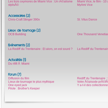
Les trois oxymores de Miami Vice : Un rÃ©alisme
Miami Vice, le film - 1
stylisÃ©
MyAmi Vice
Accessoires (2)
Chris-Craft Stinger 390x
St. Vitus Dance
Lieux de tournage (2)
OCB Building
One Thousand Venetia
Evénements (2)
La Rediff' du Trentenaire : Et alors, on est sourd ?
La Rediff' du Trentenai
Actualités (1)
Du rififi Ã Miami
Forum (7)
Diffusion du film
Rediff' du Trentenaire 
Lieux de tournage le plus mythique
Votre Ã©pisode prÃ©fÃ
One eyed jack
Y a-t-il des collectionn
Pilote : Brother's Keeper