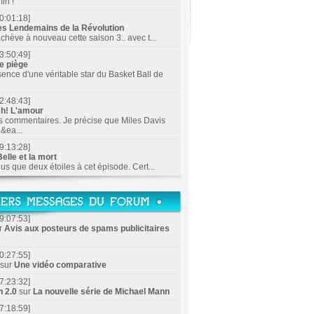
in !
0:01:18]
es Lendemains de la Révolution
achève à nouveau cette saison 3.. avec t...
3:50:49]
e piège
sence d'une véritable star du Basket Ball de
2:48:43]
h! L'amour
s commentaires. Je précise que Miles Davis
&ea...
9:13:28]
elle et la mort
lus que deux étoiles à cet épisode. Cert...
9:07:53]
r
Avis aux posteurs de spams publicitaires
0:27:55]
sur
Une vidéo comparative
7:23:32]
n 2.0
sur
La nouvelle série de Michael Mann
7:18:59]