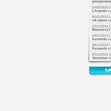
johnzgrosjea
[24/02/2020 1
L'Argentin
su
[01/01/2020 1
cdt adama
s
[30/12/2019 1
Miamivice13
[28/12/2019 1
Karamella
su
[28/12/2019 1
Karamella
su
[01/12/2019 1
Steamboat
s
Ret