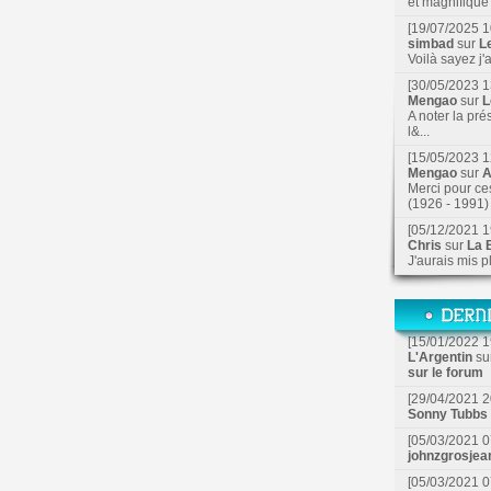
et magnifique f
[19/07/2025 1
simbad
sur
L
Voilà sayez j'
[30/05/2023 1
Mengao
sur
L
A noter la pré
l&...
[15/05/2023 1
Mengao
sur
A
Merci pour ce
(1926 - 1991) 
[05/12/2021 1
Chris
sur
La B
J'aurais mis p
[15/01/2022 1
L'Argentin
su
sur le forum
[29/04/2021 2
Sonny Tubbs
[05/03/2021 0
johnzgrosjea
[05/03/2021 0