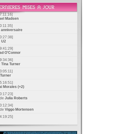
7:11:16]
ael Madsen
0:11:35]
anniversaire
0:27:38]
e
U2
9:41:29]
ad O'Connor
9:34:36]
e
Tina Turner
3:05:11]
 Turner
5:16:51]
i Morales (+2)
0:17:23]
 de
Julia Roberts
0:12:34]
 de
Viggo Mortensen
4:19:25]