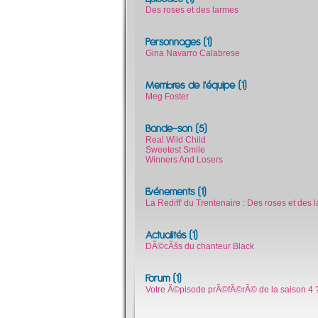
Des roses et des larmes
Personnages (1)
Gina Navarro Calabrese
Membres de l'équipe (1)
Meg Foster
Bande-son (5)
Real Wild Child
Sweetest Smile
Winners And Losers
Evénements (1)
La Rediff' du Trentenaire : Des roses et des 
Actualités (1)
DÃ©cÃšs du chanteur Black
Forum (1)
Votre Ã©pisode prÃ©fÃ©rÃ© de la saison 4 