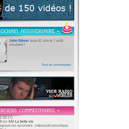
John Glover
aura 82 ans le 7 août
prochain !
Tous les anniversaires
1:30:17]
83
sur
Ah! La belle vie
&egrave;res secondes ..m&eacute;lancolique