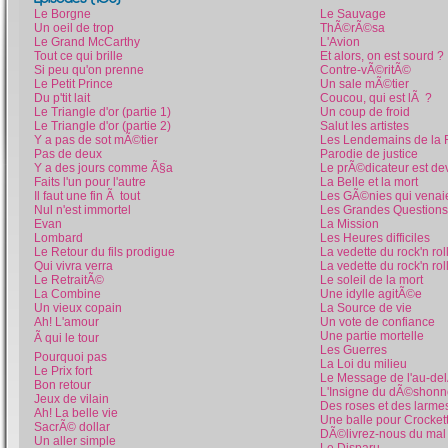
Le Borgne
Le Sauvage
Un oeil de trop
ThÃ©rÃ©sa
Le Grand McCarthy
L'Avion
Tout ce qui brille
Et alors, on est sourd ?
Si peu qu'on prenne
Contre-vÃ©ritÃ©
Le Petit Prince
Un sale mÃ©tier
Du p'tit lait
Coucou, qui est lÃ ?
Le Triangle d'or (partie 1)
Un coup de froid
Le Triangle d'or (partie 2)
Salut les artistes
Y a pas de sot mÃ©tier
Les Lendemains de la 
Pas de deux
Parodie de justice
Y a des jours comme Ã§a
Le prÃ©dicateur est de
Faits l'un pour l'autre
La Belle et la mort
Il faut une fin Ã tout
Les GÃ©nies qui venaie
Nul n'est immortel
Les Grandes Questions
Evan
La Mission
Lombard
Les Heures difficiles
Le Retour du fils prodigue
La vedette du rock'n roll
Qui vivra verra
La vedette du rock'n roll
Le RetraitÃ©
Le soleil de la mort
La Combine
Une idylle agitÃ©e
Un vieux copain
La Source de vie
Ah! L'amour
Un vote de confiance
Une partie mortelle
Ã qui le tour
Les Guerres
Pourquoi pas
La Loi du milieu
Le Prix fort
Le Message de l'au-de
Bon retour
L'Insigne du dÃ©shonn
Jeux de vilain
Des roses et des larme
Ah! La belle vie
Une balle pour Crocket
SacrÃ© dollar
DÃ©livrez-nous du mal
Un aller simple
Le Disparu