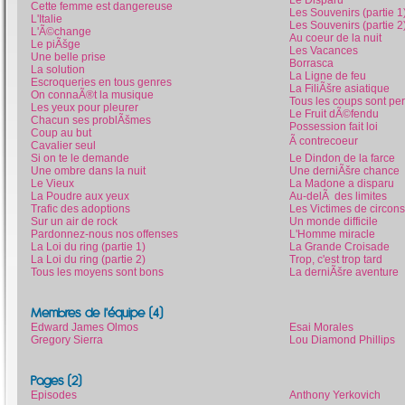
Cette femme est dangereuse
Les Souvenirs (partie 1
L'Italie
Les Souvenirs (partie 2
L'Ã©change
Au coeur de la nuit
Le piÃšge
Les Vacances
Une belle prise
Borrasca
La solution
La Ligne de feu
Escroqueries en tous genres
La FiliÃšre asiatique
On connaÃ®t la musique
Tous les coups sont pe
Les yeux pour pleurer
Le Fruit dÃ©fendu
Chacun ses problÃšmes
Possession fait loi
Coup au but
Ã contrecoeur
Cavalier seul
Si on te le demande
Le Dindon de la farce
Une ombre dans la nuit
Une derniÃšre chance
Le Vieux
La Madone a disparu
La Poudre aux yeux
Au-delÃ des limites
Trafic des adoptions
Les Victimes de circon
Sur un air de rock
Un monde difficile
Pardonnez-nous nos offenses
L'Homme miracle
La Loi du ring (partie 1)
La Grande Croisade
La Loi du ring (partie 2)
Trop, c'est trop tard
Tous les moyens sont bons
La derniÃšre aventure
Membres de l'équipe (4)
Edward James Olmos
Esai Morales
Gregory Sierra
Lou Diamond Phillips
Pages (2)
Episodes
Anthony Yerkovich