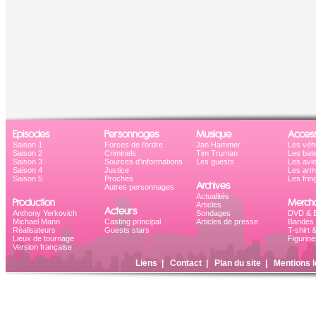
Episodes
Personnages
Musique
Access
Saison 1
Forces de l'ordre
Jan Hammer
Les véh
Saison 2
Criminels
Tim Truman
Les bat
Saison 3
Sources d'informations
Les guests
Les avi
Saison 4
Justice
Les ar
Saison 5
Proches
Les frin
Archives
Autres personnages
Actualités
Production
Mercha
Articles
Acteurs
Anthony Yerkovich
Sondages
DVD & B
Michael Mann
Casting principal
Articles de presse
Bandes 
Réalisateurs
Guests stars
T-shirt 
Lieux de tournage
Figurine
Version française
Liens
|
Contact
|
Plan du site
|
Mentions l