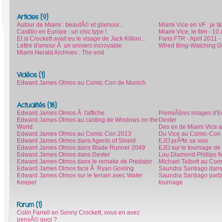
Articles (9)
Autour de Miami : beautÃ© et glamour...
Miami Vice en VF : je 
Castillo en Europe : un chic type !
Miami Vice, le film - 1
Et si Crockett avait eu le visage de Jack Killian...
Paris FTR - April 2011 
Lettre d'amour Ã un univers incroyable
Wired Bing-Watching Gu
Miami Herald Archives : The end
Vidéos (1)
Edward James Olmos au Comic Con de Munich
Actualités (18)
Edward James Olmos Ã l'affiche
PremiÃšres images d'
Edward James Olmos au casting de Windows on the
Dexter
World
Des ex de Miami Vice 
Edward James Olmos au Comic Con 2013
Du Vice au Comic-Con 
Edward James Olmos dans Agents of Shield
EJO prÃªte sa voix
Edward James Olmos dans Blade Runner 2049
EJO sur le tournage de
Edward James Olmos dans Dexter
Lou Diamond Phillips f
Edward James Olmos dans le remake de Predator
Michael Talbott au Co
Edward James Olmos face Ã Ryan Gosling
Saundra Santiago dan
Edward James Olmos sur le terrain avec Water
Saundra Santiago part
Keeper
tournage
Forum (1)
Colin Farrell en Sonny Crockett, vous en avez
pensÃ© quoi ?