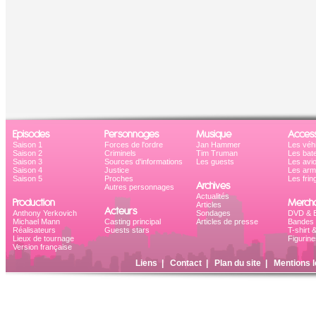
Episodes
Personnages
Musique
Access
Saison 1
Forces de l'ordre
Jan Hammer
Les véh
Saison 2
Criminels
Tim Truman
Les bat
Saison 3
Sources d'informations
Les guests
Les avi
Saison 4
Justice
Les ar
Saison 5
Proches
Les frin
Archives
Autres personnages
Actualités
Production
Mercha
Articles
Acteurs
Anthony Yerkovich
Sondages
DVD & B
Michael Mann
Casting principal
Articles de presse
Bandes 
Réalisateurs
Guests stars
T-shirt 
Lieux de tournage
Figurine
Version française
Liens
|
Contact
|
Plan du site
|
Mentions l