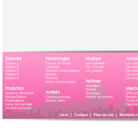
Episodes
Personnages
Musique
Access
Saison 1
Forces de l'ordre
Jan Hammer
Les véh
Saison 2
Criminels
Tim Truman
Les bat
Saison 3
Sources d'informations
Les guests
Les avi
Saison 4
Justice
Les ar
Saison 5
Proches
Les frin
Archives
Autres personnages
Actualités
Production
Mercha
Articles
Acteurs
Anthony Yerkovich
Sondages
DVD & B
Michael Mann
Casting principal
Articles de presse
Bandes 
Réalisateurs
Guests stars
T-shirt 
Lieux de tournage
Figurine
Version française
Liens
|
Contact
|
Plan du site
|
Mentions l