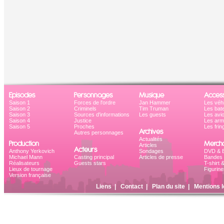
Episodes
Personnages
Musique
Access
Saison 1
Forces de l'ordre
Jan Hammer
Les véh
Saison 2
Criminels
Tim Truman
Les bat
Saison 3
Sources d'informations
Les guests
Les avi
Saison 4
Justice
Les ar
Saison 5
Proches
Les frin
Archives
Autres personnages
Actualités
Production
Mercha
Articles
Acteurs
Anthony Yerkovich
Sondages
DVD & B
Michael Mann
Casting principal
Articles de presse
Bandes 
Réalisateurs
Guests stars
T-shirt 
Lieux de tournage
Figurine
Version française
Liens
|
Contact
|
Plan du site
|
Mentions l