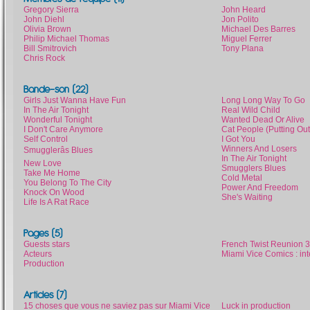
Gregory Sierra
John Heard
John Diehl
Jon Polito
Olivia Brown
Michael Des Barres
Philip Michael Thomas
Miguel Ferrer
Bill Smitrovich
Tony Plana
Chris Rock
Bande-son (22)
Girls Just Wanna Have Fun
Long Long Way To Go
In The Air Tonight
Real Wild Child
Wonderful Tonight
Wanted Dead Or Alive
I Don't Care Anymore
Cat People (Putting Out
Self Control
I Got You
Winners And Losers
Smugglerâs Blues
In The Air Tonight
New Love
Smugglers Blues
Take Me Home
Cold Metal
You Belong To The City
Power And Freedom
Knock On Wood
She's Waiting
Life Is A Rat Race
Pages (5)
Guests stars
French Twist Reunion 3
Acteurs
Miami Vice Comics : i
Production
Articles (7)
15 choses que vous ne saviez pas sur Miami Vice
Luck in production