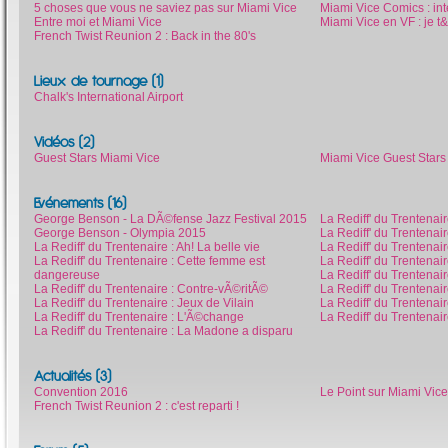
5 choses que vous ne saviez pas sur Miami Vice
Miami Vice Comics : i
Entre moi et Miami Vice
Miami Vice en VF : je 
French Twist Reunion 2 : Back in the 80's
Lieux de tournage (1)
Chalk's International Airport
Vidéos (2)
Guest Stars Miami Vice
Miami Vice Guest Star
Evénements (16)
George Benson - La DÃ©fense Jazz Festival 2015
La Rediff' du Trentenair
George Benson - Olympia 2015
La Rediff' du Trentenair
La Rediff' du Trentenaire : Ah! La belle vie
La Rediff' du Trentenai
La Rediff' du Trentenaire : Cette femme est
La Rediff' du Trentenai
dangereuse
La Rediff' du Trentenair
La Rediff' du Trentenaire : Contre-vÃ©ritÃ©
La Rediff' du Trentenai
La Rediff' du Trentenaire : Jeux de Vilain
La Rediff' du Trentenai
La Rediff' du Trentenaire : L'Ã©change
La Rediff' du Trentenai
La Rediff' du Trentenaire : La Madone a disparu
Actualités (3)
Convention 2016
Le Point sur Miami Vice
French Twist Reunion 2 : c'est reparti !