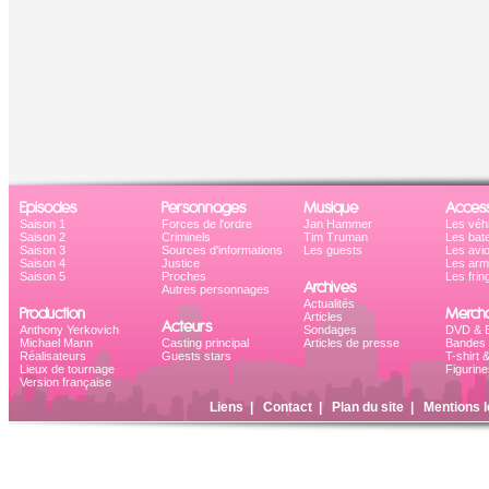
Episodes
Personnages
Musique
Access
Saison 1
Forces de l'ordre
Jan Hammer
Les véh
Saison 2
Criminels
Tim Truman
Les bat
Saison 3
Sources d'informations
Les guests
Les avi
Saison 4
Justice
Les ar
Saison 5
Proches
Les frin
Archives
Autres personnages
Actualités
Production
Mercha
Articles
Acteurs
Anthony Yerkovich
Sondages
DVD & B
Michael Mann
Casting principal
Articles de presse
Bandes 
Réalisateurs
Guests stars
T-shirt 
Lieux de tournage
Figurine
Version française
Liens
|
Contact
|
Plan du site
|
Mentions l