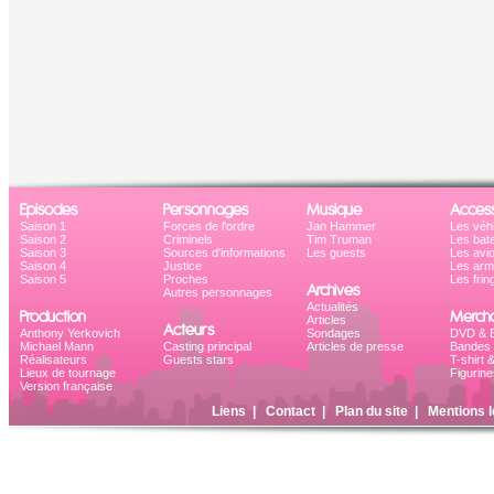
Episodes
Personnages
Musique
Access
Saison 1
Forces de l'ordre
Jan Hammer
Les véh
Saison 2
Criminels
Tim Truman
Les bat
Saison 3
Sources d'informations
Les guests
Les avi
Saison 4
Justice
Les ar
Saison 5
Proches
Les frin
Archives
Autres personnages
Actualités
Production
Mercha
Articles
Acteurs
Anthony Yerkovich
Sondages
DVD & B
Michael Mann
Casting principal
Articles de presse
Bandes 
Réalisateurs
Guests stars
T-shirt 
Lieux de tournage
Figurine
Version française
Liens
|
Contact
|
Plan du site
|
Mentions l