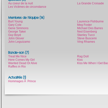
Au coeur de la nuit
La Grande Croisade
Les Victimes de circonstance
Membres de l'équipe (14)
Burt Young
Laurence Fishburne
Gary Cole
Meg Foster
Gene Simmons
Michael Des Barres
George Takei
Ned Eisenberg
Guy Boyd
Stanley Tucci
John Glover
Steve Buscemi
John Leguizamo
Ving Rhames
Bande-son (7)
Treat Me Nice
Rag Doll
Here Comes My Girl
Kiss
Wanted Dead Or Alive
Kiss Me When I Get Ba
Raffles in Rio
Actualités (1)
Hommages Ã Prince