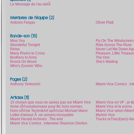
Le Message de l'au-delÃ
Membres de l'équipe (2)
Antonio Fargas
Oliver Platt
Bande-son (13)
Miss You
Fly On The Windscreen
Wonderful Tonight
Ride Across The River
Relax
Never Let Me Down Ag
Many Rivers to Cross
Pleasure, Little Treasur
Brothers In Arms
The One
Knock On Wood
She's Waiting
Who's Zoomin' Who
Pages (2)
Anthony Yerkovich
Miami Vice Comics : i
Articles (11)
15 choses que vous ne saviez pas sur Miami Vice
Miami Vice en VF : je 
Arme rÃ©volutionnaire pour flic hors normes
Miami Vice et le porno
Hors-sÃ©rie TechnikArt spÃ©cial Michael Mann
Miami Vice selon Alber
Lettre d'amour Ã un univers incroyable
MyAmi Vice
Miami Herald Archives : The end
Tracks reTrac(k)e(s) Ab
Miami Vice Comics : interview Shannon Denton