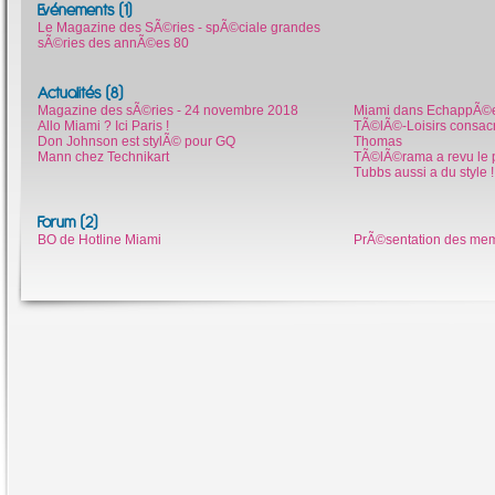
Evénements (1)
Le Magazine des SÃ©ries - spÃ©ciale grandes
sÃ©ries des annÃ©es 80
Actualités (8)
Magazine des sÃ©ries - 24 novembre 2018
Miami dans EchappÃ©e
Allo Miami ? Ici Paris !
TÃ©lÃ©-Loisirs consacr
Don Johnson est stylÃ© pour GQ
Thomas
Mann chez Technikart
TÃ©lÃ©rama a revu le p
Tubbs aussi a du style !
Forum (2)
BO de Hotline Miami
PrÃ©sentation des me