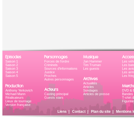
Episodes
Personnages
Musique
Access
Saison 1
Forces de l'ordre
Jan Hammer
Les véh
Saison 2
Criminels
Tim Truman
Les bat
Saison 3
Sources d'informations
Les guests
Les avi
Saison 4
Justice
Les ar
Saison 5
Proches
Les frin
Archives
Autres personnages
Actualités
Production
Mercha
Articles
Acteurs
Anthony Yerkovich
Sondages
DVD & B
Michael Mann
Casting principal
Articles de presse
Bandes 
Réalisateurs
Guests stars
T-shirt 
Lieux de tournage
Figurine
Version française
Liens
|
Contact
|
Plan du site
|
Mentions l