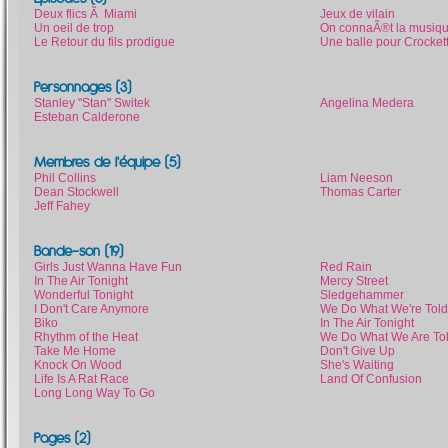
Deux flics Ã Miami
Jeux de vilain
Un oeil de trop
On connaÃ®t la musiq
Le Retour du fils prodigue
Une balle pour Crocket
Personnages (3)
Stanley "Stan" Switek
Angelina Medera
Esteban Calderone
Membres de l'équipe (5)
Phil Collins
Liam Neeson
Dean Stockwell
Thomas Carter
Jeff Fahey
Bande-son (19)
Girls Just Wanna Have Fun
Red Rain
In The Air Tonight
Mercy Street
Wonderful Tonight
Sledgehammer
I Don't Care Anymore
We Do What We're Told
Biko
In The Air Tonight
Rhythm of the Heat
We Do What We Are To
Take Me Home
Don't Give Up
Knock On Wood
She's Waiting
Life Is A Rat Race
Land Of Confusion
Long Long Way To Go
Pages (2)