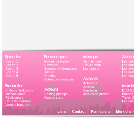
Episodes
Personnages
Musique
Access
Saison 1
Forces de l'ordre
Jan Hammer
Les véh
Saison 2
Criminels
Tim Truman
Les bat
Saison 3
Sources d'informations
Les guests
Les avi
Saison 4
Justice
Les ar
Saison 5
Proches
Les frin
Archives
Autres personnages
Actualités
Production
Mercha
Articles
Acteurs
Anthony Yerkovich
Sondages
DVD & B
Michael Mann
Casting principal
Articles de presse
Bandes 
Réalisateurs
Guests stars
T-shirt 
Lieux de tournage
Figurine
Version française
Liens
|
Contact
|
Plan du site
|
Mentions l