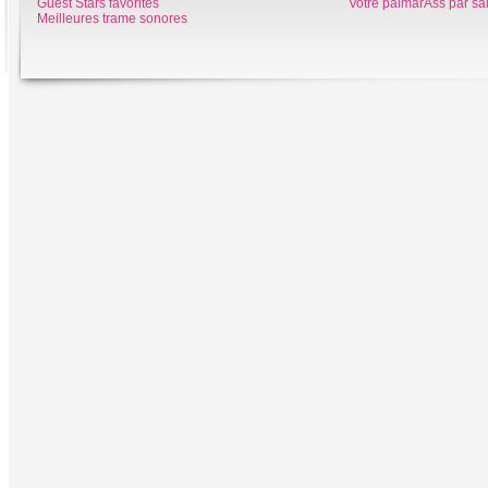
Guest Stars favorites
Votre palmarÃšs par sa
Meilleures trame sonores