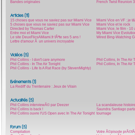
Bandes originales
French Twist Reunion 3
Articles (11)
15 choses que vous ne saviez pas sur Miami Vice
Miami Vice en VF : je 
5 choses que vous ne saviez pas sur Miami Vice
Miami Vice et le rock
Directed by Thomas Carter
Miami Vice, le film - 1
Entre moi et Miami Vice
My Miami Vice Evolutio
Le site DeuxFlicsAMiami.fr fÃªte ses 5 ans !
Wired Bing-Watching Gu
Lettre d'amour Ã un univers incroyable
Vidéos (5)
Phil Collins - I don't care anymore
Phil Collins, In The Air 
Phil Collins - In The Air Tonight
Phil Collins, In The Ai
Phil Collins - Life Is A Rat Race (by StevenMighty)
Evénements (1)
La Rediff' du Trentenaire : Jeux de Vilain
Actualités (5)
Phil Collins interviewÃ© par Deezer
La scandaleuse histoire
Phil Collins is back !
Saundra Santiago part
Phil Collins ouvre l'US Open avec In The Air Tonight
tournage
Forum (5)
Compilation
Votre Ã©pisode prÃ©fÃ