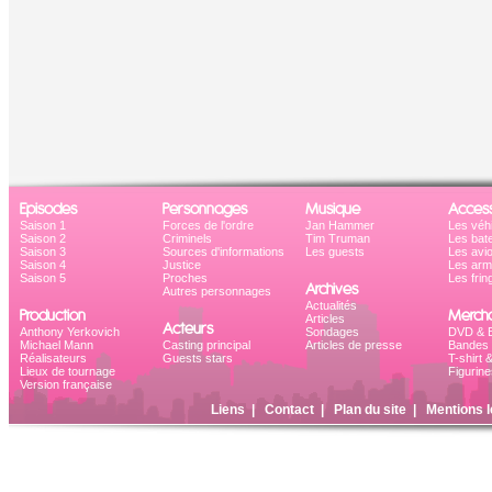
Episodes
Personnages
Musique
Access
Saison 1
Forces de l'ordre
Jan Hammer
Les véh
Saison 2
Criminels
Tim Truman
Les bat
Saison 3
Sources d'informations
Les guests
Les avi
Saison 4
Justice
Les ar
Saison 5
Proches
Les frin
Archives
Autres personnages
Actualités
Production
Mercha
Articles
Acteurs
Anthony Yerkovich
Sondages
DVD & B
Michael Mann
Casting principal
Articles de presse
Bandes 
Réalisateurs
Guests stars
T-shirt 
Lieux de tournage
Figurine
Version française
Liens
|
Contact
|
Plan du site
|
Mentions l