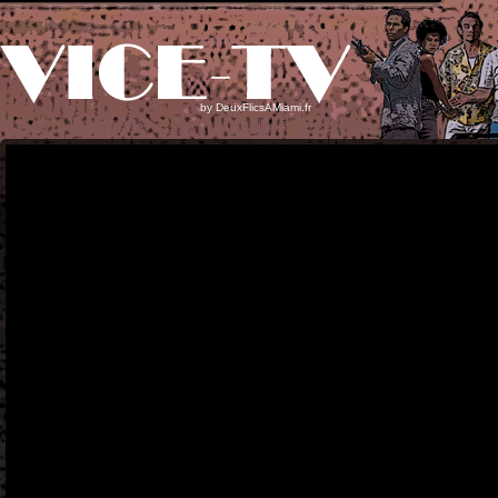
by
DeuxFlicsAMiami.fr