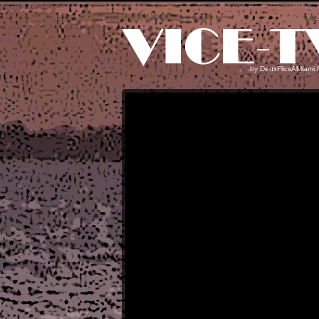
by
DeuxFlicsAMiami.f