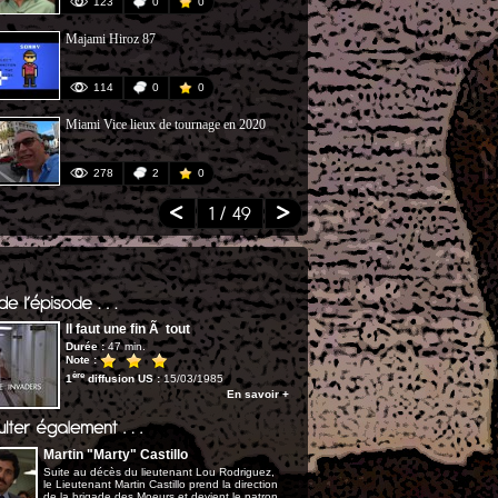
123
0
0
384
Majami Hiroz 87
Guest Stars 
114
0
0
251
Miami Vice lieux de tournage en 2020
The Neverend
(S5)
278
2
0
265
1
/ 49
Il faut une fin Ã tout
Durée :
47 min.
Note :
ère
1
diffusion US :
15/03/1985
En savoir +
Martin "Marty" Castillo
Suite au décès du lieutenant Lou Rodriguez,
le Lieutenant Martin Castillo prend la direction
de la brigade des Moeurs et devient le patron