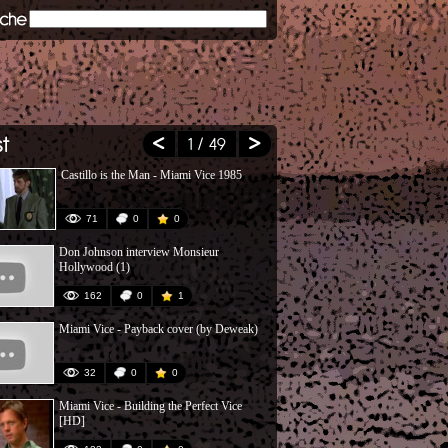
1
/ 49
Castillo is the Man - Miami Vice 1985
The Alan Pars
71
0
0
22
Don Johnson interview Monsieur
The Gloryhole
Hollywood (1)
162
0
1
76
Miami Vice - Payback cover (by Deweak)
Miami Vice T
32
0
0
83
Miami Vice - Building the Perfect Vice
Miami Vice 
[HD]