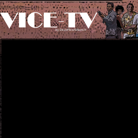
by
DeuxFlicsAMiami.fr