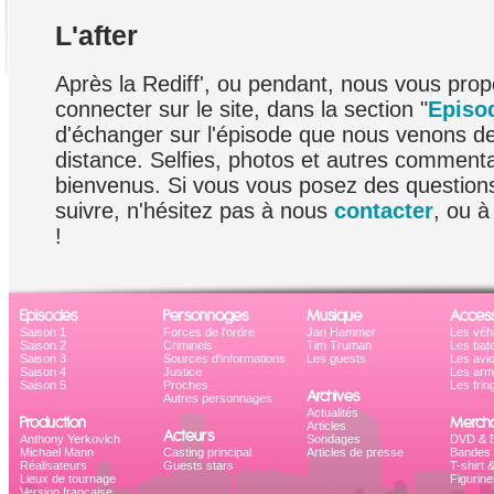
L'after
Après la Rediff', ou pendant, nous vous pro
connecter sur le site, dans la section "
Episo
d'échanger sur l'épisode que nous venons d
distance. Selfies, photos et autres commenta
bienvenus. Si vous vous posez des question
suivre, n'hésitez pas à nous
contacter
, ou à
!
Episodes
Personnages
Musique
Access
Saison 1
Forces de l'ordre
Jan Hammer
Les véh
Saison 2
Criminels
Tim Truman
Les bat
Saison 3
Sources d'informations
Les guests
Les avi
Saison 4
Justice
Les ar
Saison 5
Proches
Les frin
Archives
Autres personnages
Actualités
Production
Mercha
Articles
Acteurs
Anthony Yerkovich
Sondages
DVD & B
Michael Mann
Casting principal
Articles de presse
Bandes 
Réalisateurs
Guests stars
T-shirt 
Lieux de tournage
Figurine
Version française