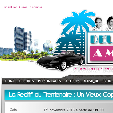
S'identifier
Créer un compte
|
La Rediff' du Trentenaire : Un Vieux Co
er
Date
1
novembre 2015 à partir de 18H00