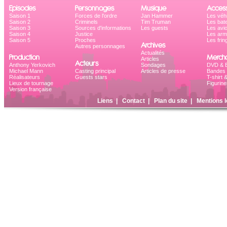
Episodes
Personnages
Musique
Access
Saison 1
Forces de l'ordre
Jan Hammer
Les véh
Saison 2
Criminels
Tim Truman
Les bat
Saison 3
Sources d'informations
Les guests
Les avi
Saison 4
Justice
Les ar
Saison 5
Proches
Les frin
Archives
Autres personnages
Actualités
Production
Mercha
Articles
Acteurs
Anthony Yerkovich
Sondages
DVD & B
Michael Mann
Casting principal
Articles de presse
Bandes 
Réalisateurs
Guests stars
T-shirt 
Lieux de tournage
Figurine
Version française
Liens
|
Contact
|
Plan du site
|
Mentions l