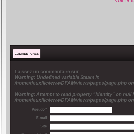
Voir la 
COMMENTAIRES
Laissez un commentaire sur
Warning
: Undefined variable $team in
/home/deuxflic/www/DFAM/views/pages/page.php
on
Warning
: Attempt to read property "identity" on null 
/home/deuxflic/www/DFAM/views/pages/page.php
on
Pseudo *
E-mail
Site