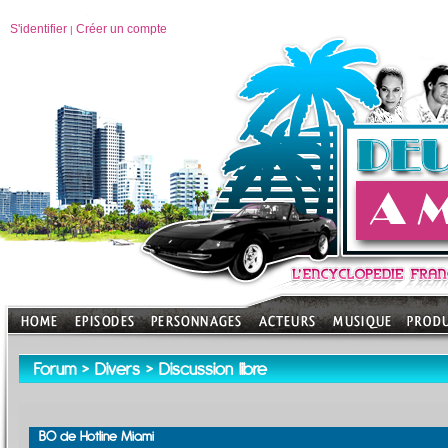
S'identifier
Créer un compte
|
Forum
>
Divers
>
Discussion libre
BO de Hotline Miami