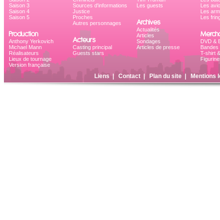
Saison 3
Sources d'informations
Les guests
Les avi
Saison 4
Justice
Les ar
Saison 5
Proches
Les frin
Archives
Autres personnages
Actualités
Production
Mercha
Articles
Acteurs
Anthony Yerkovich
Sondages
DVD & B
Michael Mann
Casting principal
Articles de presse
Bandes 
Réalisateurs
Guests stars
T-shirt 
Lieux de tournage
Figurine
Version française
Liens
|
Contact
|
Plan du site
|
Mentions l