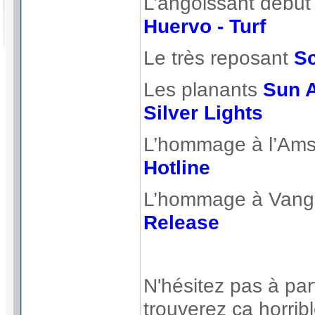
L’angoissant débu
Huervo - Turf
Le très reposant
Sc
Les planants
Sun A
Silver Lights
L’hommage à l’Am
Hotline
L’hommage à Vange
Release
N'hésitez pas à par
trouverez ça horrib