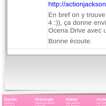
http://actionjacks
En bref on y trouv
4 :)), ça donne envi
Ocena Drive avec u
Bonne écoute.
Episodes
Personnages
Musique
Access
Saison 1
Forces de l'ordre
Jan Hammer
Les véh
Saison 2
Criminels
Tim Truman
Les bat