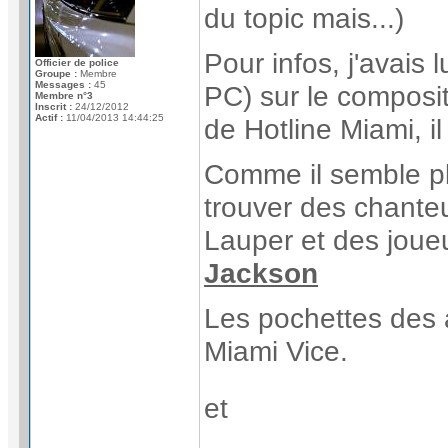
du topic mais...)
Pour infos, j'avais
Officier de police
Groupe :
Membre
Messages :
45
PC) sur le composi
Membre n°3
Inscrit :
24/12/2012
Actif :
11/04/2013 14:44:25
de Hotline Miami, il
Comme il semble pl
trouver des chante
Lauper et des joue
Jackson
Les pochettes des a
Miami Vice.
et