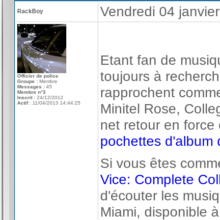
Vendredi 04 janvie
RackBoy
Etant fan de musiq
toujours à recherc
Officier de police
Groupe :
Membre
Messages :
45
rapprochent comme l
Membre n°3
Inscrit :
24/12/2012
Actif :
11/04/2013 14:44:25
Minitel Rose, Colle
net retour en force
pochettes d'album
Si vous êtes comm
Vice: Complete Col
d'écouter les musiq
Miami, disponible à