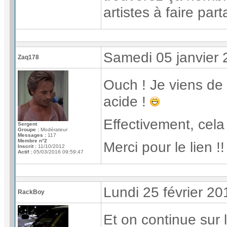
artistes à faire part
Samedi 05 janvier
Zaq178
Ouch ! Je viens de l
acide !
Effectivement, cel
Sergent
Groupe :
Modérateur
Messages :
117
Membre n°2
Merci pour le lien !!
Inscrit :
11/10/2012
Actif :
05/03/2016 09:59:47
Lundi 25 février 2
RackBoy
Et on continue sur l