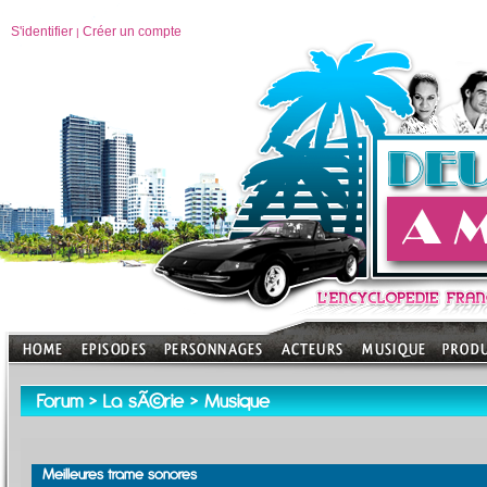
S'identifier
Créer un compte
|
Forum
>
La sÃ©rie
>
Musique
Meilleures trame sonores