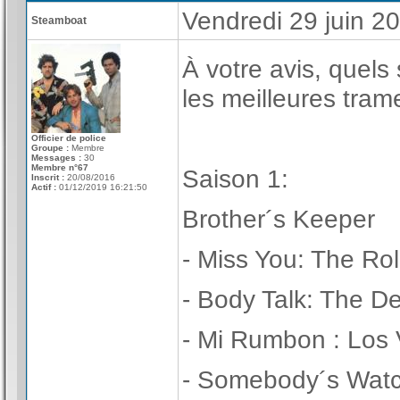
Vendredi 29 juin 2
Steamboat
À votre avis, quels
les meilleures tram
Officier de police
Groupe :
Membre
Messages :
30
Membre n°67
Saison 1:
Inscrit :
20/08/2016
Actif :
01/12/2019 16:21:50
Brother´s Keeper
- Miss You: The Rol
- Body Talk: The D
- Mi Rumbon : Los 
- Somebody´s Watc