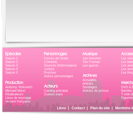
Episodes
Personnages
Musique
Access
Saison 1
Forces de l'ordre
Jan Hammer
Les véh
Saison 2
Criminels
Tim Truman
Les bat
Saison 3
Sources d'informations
Les guests
Les avi
Saison 4
Justice
Les ar
Saison 5
Proches
Les frin
Archives
Autres personnages
Actualités
Production
Mercha
Articles
Acteurs
Anthony Yerkovich
Sondages
DVD & B
Michael Mann
Casting principal
Articles de presse
Bandes 
Réalisateurs
Guests stars
T-shirt 
Lieux de tournage
Figurine
Version française
Liens
|
Contact
|
Plan du site
|
Mentions l