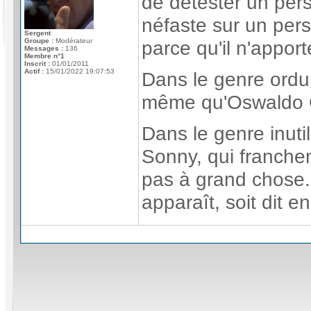
de détester un per
néfaste sur un per
Sergent
Groupe :
Modérateur
parce qu'il n'apporte
Messages :
136
Membre n°1
Inscrit :
01/01/2011
Actif :
15/01/2022 19:07:53
Dans le genre ordu
même qu'Oswaldo 
Dans le genre inuti
Sonny, qui franche
pas à grand chose.
apparaît, soit dit e