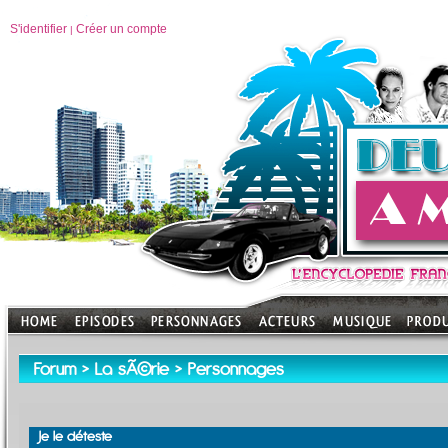
S'identifier
Créer un compte
|
Forum
>
La sÃ©rie
>
Personnages
Je le déteste