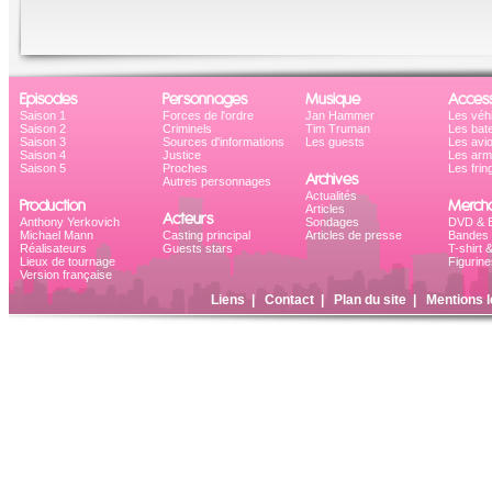
Episodes
Personnages
Musique
Access
Saison 1
Forces de l'ordre
Jan Hammer
Les véh
Saison 2
Criminels
Tim Truman
Les bat
Saison 3
Sources d'informations
Les guests
Les avi
Saison 4
Justice
Les ar
Saison 5
Proches
Les frin
Archives
Autres personnages
Actualités
Production
Mercha
Articles
Acteurs
Anthony Yerkovich
Sondages
DVD & B
Michael Mann
Casting principal
Articles de presse
Bandes 
Réalisateurs
Guests stars
T-shirt 
Lieux de tournage
Figurine
Version française
Liens
|
Contact
|
Plan du site
|
Mentions l