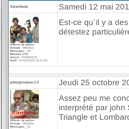
Samedi 12 mai 20
Steamboat
Est-ce qu´il y a d
détestez particulièr
Officier de police
Groupe :
Membre
Messages :
30
Membre n°67
Inscrit :
20/08/2016
Actif :
01/12/2019 16:21:50
Jeudi 25 octobre 
johnzgrosjean 2.0
Assez peu me conce
interprété par john
Triangle et Lombar
Officier de police
Groupe :
Membre
Messages :
31