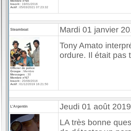
Membre n°60
Inscrit :
19/01/2016
Actif :
05/03/2021 07:23:32
Mardi 01 janvier 2
Steamboat
Tony Amato interpré
ordure. Il était p
Officier de police
Groupe :
Membre
Messages :
30
Membre n°67
Inscrit :
20/08/2016
Actif :
01/12/2019 16:21:50
Jeudi 01 août 201
L'Argentin
LA très bonne quest