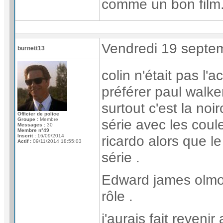
comme un bon film
Vendredi 19 septe
burnett13
colin n'était pas l'
préférer paul walker
surtout c'est la noi
Officier de police
Groupe :
Membre
série avec les coul
Messages :
30
Membre n°49
Inscrit :
16/09/2014
ricardo alors que l
Actif :
09/11/2014 18:55:03
série .
Edward james olmos
rôle .
j'aurais fait reveni