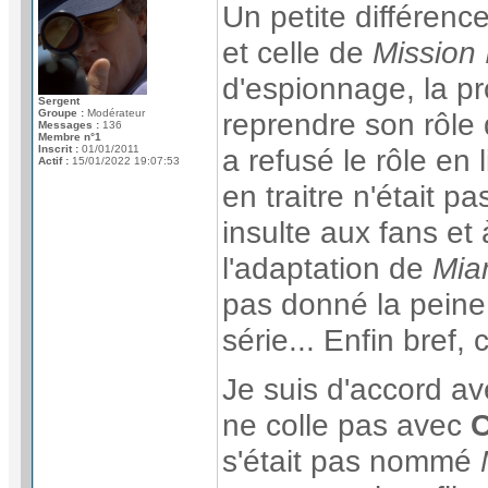
Un petite différence
et celle de
Mission 
d'espionnage, la p
Sergent
Groupe :
Modérateur
reprendre son rôle
Messages :
136
Membre n°1
Inscrit :
01/01/2011
a refusé le rôle en 
Actif :
15/01/2022 19:07:53
en traitre n'était p
insulte aux fans et 
l'adaptation de
Mia
pas donné la peine
série... Enfin bref, 
Je suis d'accord av
ne colle pas avec
C
s'était pas nommé