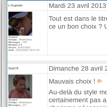
Mardi 23 avril 201
L'Argentin
Tout est dans le tit
ce un bon choix ? 
Sergent
Groupe :
Modérateur
Messages :
136
Membre n°1
Inscrit :
01/01/2011
Actif :
15/01/2022 19:07:53
Dimanche 28 avril
Zaq178
Mauvais choix !
Au-delà du style mo
certainement pas ai
Sergent
Groupe :
Modérateur
Messages :
117