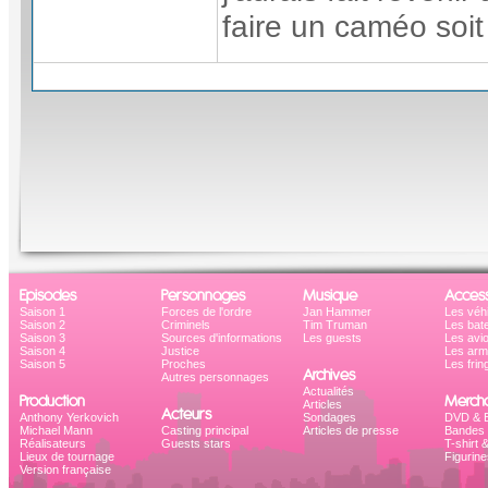
faire un caméo soit
Episodes
Personnages
Musique
Access
Saison 1
Forces de l'ordre
Jan Hammer
Les véh
Saison 2
Criminels
Tim Truman
Les bat
Saison 3
Sources d'informations
Les guests
Les avi
Saison 4
Justice
Les ar
Saison 5
Proches
Les frin
Archives
Autres personnages
Actualités
Production
Mercha
Articles
Acteurs
Anthony Yerkovich
Sondages
DVD & B
Michael Mann
Casting principal
Articles de presse
Bandes 
Réalisateurs
Guests stars
T-shirt 
Lieux de tournage
Figurine
Version française