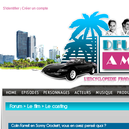
S'identifier
Créer un compte
|
Forum
>
Le film
>
Le casting
Colin Farrell en Sonny Crockett, vous en avez pensé quoi ?