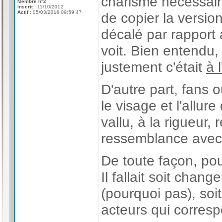
charisme nécessaire
Membre n°2
Inscrit :
11/10/2012
Actif :
05/03/2016 09:59:47
de copier la versio
décalé par rapport à
voit. Bien entendu,
justement c'était
à 
D'autre part, fans 
le visage et l'allure
vallu, à la rigueur
ressemblance avec
De toute façon, pou
Il fallait soit chan
(pourquoi pas), soi
acteurs qui corres