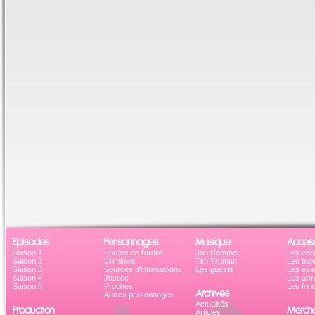
Episodes
Personnages
Musique
Access
Saison 1
Forces de l'ordre
Jan Hammer
Les véh
Saison 2
Criminels
Tim Truman
Les bat
Saison 3
Sources d'informations
Les guests
Les avi
Saison 4
Justice
Les ar
Saison 5
Proches
Les frin
Archives
Autres personnages
Actualités
Production
Mercha
Articles