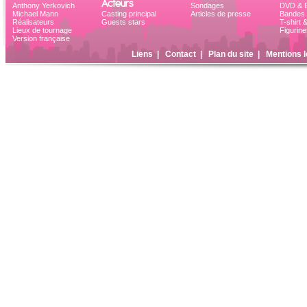
Acteurs
Anthony Yerkovich
Sondages
DVD & B
Michael Mann
Casting principal
Articles de presse
Bandes 
Réalisateurs
Guests stars
T-shirt 
Lieux de tournage
Figurine
Version française
Liens
|
Contact
|
Plan du site
|
Mentions l