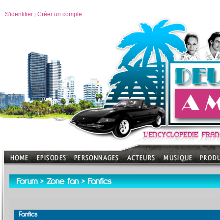
S'identifier
Créer un compte
|
Forum
>
Zone fan
> Fanfics
Fanfics