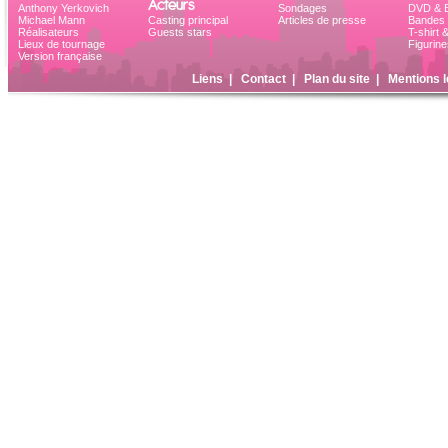
Acteurs
Anthony Yerkovich
Sondages
DVD & B
Michael Mann
Casting principal
Articles de presse
Bandes 
Réalisateurs
Guests stars
T-shirt 
Lieux de tournage
Figurine
Version française
Liens
|
Contact
|
Plan du site
|
Mentions l