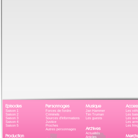
Episodes
Personnages
Musique
Access
Saison 1
Forces de l'ordre
Jan Hammer
Les véh
Saison 2
Criminels
Tim Truman
Les bat
Saison 3
Sources d'informations
Les guests
Les avi
Saison 4
Justice
Les ar
Saison 5
Proches
Les frin
Archives
Autres personnages
Actualités
Production
Mercha
Articles