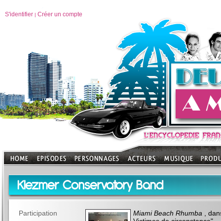
S'identifier
Créer un compte
|
Klezmer Conservatory Band
Participation
Miami Beach Rhumba
, dans