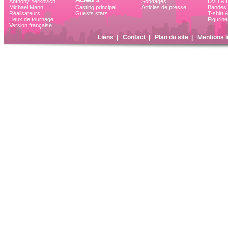
Anthony Yerkovich
Sondages
DVD & B
Michael Mann
Casting principal
Articles de presse
Bandes 
Réalisateurs
Guests stars
T-shirt 
Lieux de tournage
Figurine
Version française
Liens
|
Contact
|
Plan du site
|
Mentions l