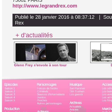
75002 PARIS
http://www.legrandrex.com
Publié le 28 janvier 2016 à 08:37:12 | So
Rex
+ d'actualités
Glenn Frey s'envole à son tour
Episodes
Personnages
Musique
Access
Saison 1
Forces de l'ordre
Jan Hammer
Les véh
Saison 2
Criminels
Tim Truman
Les bat
Saison 3
Sources d'informations
Les guests
Les avi
Saison 4
Justice
Les ar
Saison 5
Proches
Les frin
Archives
Autres personnages
Actualités
Production
Mercha
Articles
Acteurs