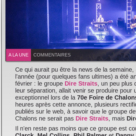
A LA UNE
COMMENTAIRES
Ce qui aurait pu être la news de la semaine,
l'année (pour quelques fans ultimes) a été 
février : le groupe
Dire Straits
, un peu plus
leur séparation, allait venir se produire pour
exceptionnel lors de la
70e Foire de Chalon
heures après cette annonce, plusieurs rectific
publiés sur le web, à savoir que le groupe d
Chalons ne serait pas
Dire Straits
, mais
Dir
Il n'en reste pas moins que ce groupe est co
Clarck
,
Mel Collins
,
Phil Palmer
et
Danny