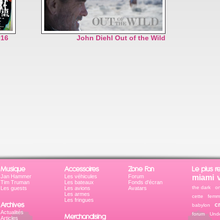
016
John Diehl Out of the Wild
Musique
Accessoires
Zone Fan
Le plus r
Jan Hammer
Les véhicules
Forum
miami 
Tim Truman
Les bateaux
Fonds d'écran
the dark
on
Les guests
Les avions
Avatars
Les armes
cette fem
Les fringues
Archives
c
babylon
Actualités
forum
Unde
Merchandising
Articles