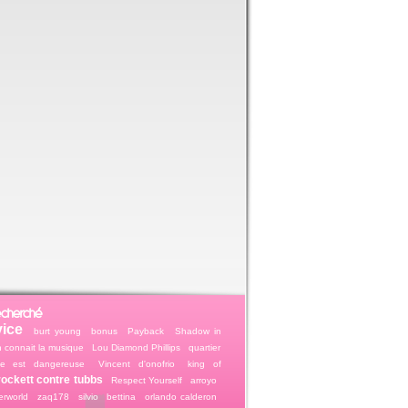
echerché
vice
burt young
bonus
Payback
Shadow in
 connait la musique
Lou Diamond Phillips
quartier
me est dangereuse
Vincent d'onofrio
king of
rockett contre tubbs
Respect Yourself
arroyo
rworld
zaq178
silvio
bettina
orlando calderon