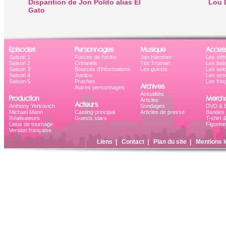
Disparition de Jon Polito alias El
Lou D
Gato
Episodes
Personnages
Musique
Access
Saison 1
Forces de l'ordre
Jan Hammer
Les véh
Saison 2
Criminels
Tim Truman
Les bat
Saison 3
Sources d'informations
Les guests
Les avi
Saison 4
Justice
Les ar
Saison 5
Proches
Les frin
Archives
Autres personnages
Actualités
Production
Mercha
Articles
Acteurs
Anthony Yerkovich
Sondages
DVD & B
Michael Mann
Casting principal
Articles de presse
Bandes 
Réalisateurs
Guests stars
T-shirt 
Lieux de tournage
Figurine
Version française
Liens
|
Contact
|
Plan du site
|
Mentions l