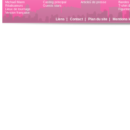
Michael Mann
Casting principal
Articles de presse
Bandes 
Réalisateurs
Guests stars
T-shirt 
Lieux de tournage
Figurine
Version française
Liens
|
Contact
|
Plan du site
|
Mentions l