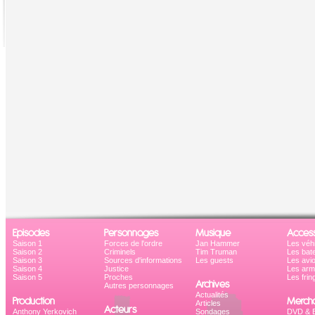
Episodes
Personnages
Musique
Access
Saison 1
Forces de l'ordre
Jan Hammer
Les véh
Saison 2
Criminels
Tim Truman
Les bat
Saison 3
Sources d'informations
Les guests
Les avi
Saison 4
Justice
Les ar
Saison 5
Proches
Les frin
Archives
Autres personnages
Actualités
Production
Mercha
Articles
Acteurs
Anthony Yerkovich
Sondages
DVD & B