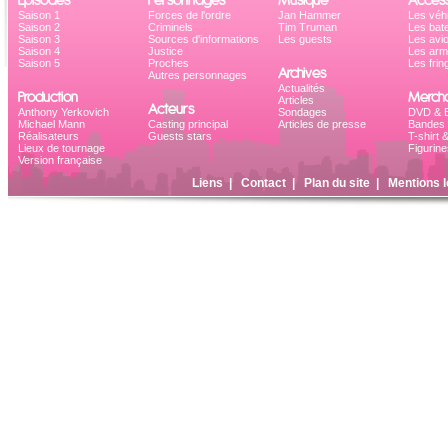
Saison 1
Forces de l'ordre
Jan Hammer
Les véh
Saison 2
Criminels
Tim Truman
Les bat
Saison 3
Sources d'informations
Les guests
Les avi
Saison 4
Justice
Les ar
Saison 5
Proches
Les frin
Archives
Autres personnages
Actualités
Production
Mercha
Articles
Acteurs
Anthony Yerkovich
Sondages
DVD & B
Michael Mann
Casting principal
Articles de presse
Bandes 
Réalisateurs
Guests stars
T-shirt 
Lieux de tournage
Figurine
Version française
Liens
|
Contact
|
Plan du site
|
Mentions l