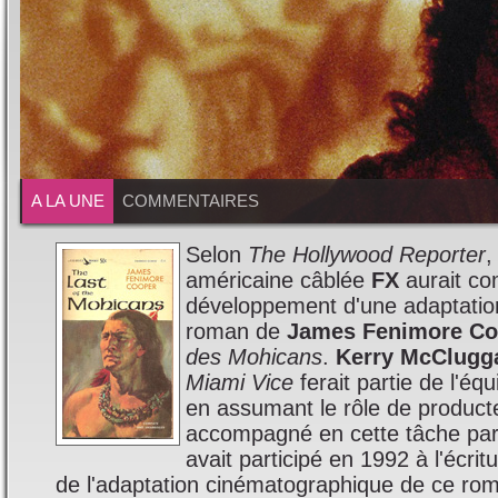
A LA UNE
COMMENTAIRES
Selon
The Hollywood Reporter
,
américaine câblée
FX
aurait c
développement d'une adaptation
roman de
James Fenimore Co
des Mohicans
.
Kerry McClugg
Miami Vice
ferait partie de l'éq
en assumant le rôle de producteu
accompagné en cette tâche pa
avait participé en 1992 à l'écrit
de l'adaptation cinématographique de ce ro