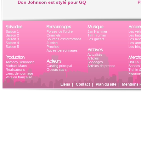
Don Johnson est stylé pour GQ
P
Episodes
Personnages
Musique
Access
Saison 1
Forces de l'ordre
Jan Hammer
Les véh
Saison 2
Criminels
Tim Truman
Les bat
Saison 3
Sources d'informations
Les guests
Les avi
Saison 4
Justice
Les ar
Saison 5
Proches
Les frin
Archives
Autres personnages
Actualités
Production
Mercha
Articles
Acteurs
Anthony Yerkovich
Sondages
DVD & B
Michael Mann
Casting principal
Articles de presse
Bandes 
Réalisateurs
Guests stars
T-shirt 
Lieux de tournage
Figurine
Version française
Liens
|
Contact
|
Plan du site
|
Mentions l