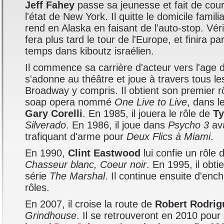
Jeff Fahey
passe sa jeunesse et fait de cou
l'état de New York. Il quitte le domicile famili
rend en Alaska en faisant de l'auto-stop. Véri
fera plus tard le tour de l'Europe, et finira pa
temps dans kiboutz israélien.
Il commence sa carrière d'acteur vers l'age d
s'adonne au théâtre et joue à travers tous le
Broadway y compris. Il obtient son premier 
soap opera nommé
One Live to Live
, dans le
Gary Corelli
. En 1985, il jouera le rôle de
Ty
Silverado
. En 1986, il joue dans
Psycho 3
ava
trafiquant d'arme pour
Deux Flics à Miami
.
En 1990,
Clint Eastwood
lui confie un rôle 
Chasseur blanc, Coeur noir
. En 1995, il obtie
série
The Marshal
. Il continue ensuite d'ench
rôles.
En 2007, il croise la route de
Robert Rodrig
Grindhouse
. Il se retrouveront en 2010 pour