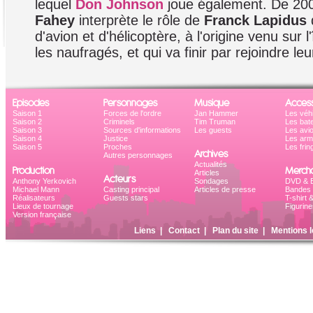
lequel
Don Johnson
joue également. De 20
Fahey
interprète le rôle de
Franck Lapidus
d'avion et d'hélicoptère, à l'origine venu sur l
les naufragés, et qui va finir par rejoindre le
Episodes
Personnages
Musique
Access
Saison 1
Forces de l'ordre
Jan Hammer
Les véh
Saison 2
Criminels
Tim Truman
Les bat
Saison 3
Sources d'informations
Les guests
Les avi
Saison 4
Justice
Les ar
Saison 5
Proches
Les frin
Archives
Autres personnages
Actualités
Production
Mercha
Articles
Acteurs
Anthony Yerkovich
Sondages
DVD & B
Michael Mann
Casting principal
Articles de presse
Bandes 
Réalisateurs
Guests stars
T-shirt 
Lieux de tournage
Figurine
Version française
Liens
|
Contact
|
Plan du site
|
Mentions l