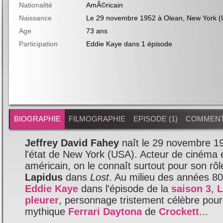
Nationalité
AmÃ©ricain
Naissance
Le 29 novembre 1952 à Olean, New York 
Age
73 ans
Participation
Eddie Kaye
dans
1 épisode
BIOGRAPHIE
FILMOGRAPHIE
EPISODE (1)
COMMENT
Jeffrey David Fahey
naît le 29 novembre 1
l'état de New York (USA). Acteur de cinéma e
américain, on le connaît surtout pour son rô
Lapidus
dans
Lost
. Au milieu des années 80, 
Eddie Kaye
dans l'épisode de la
saison 3
,
L
pleurer
, personnage tristement célèbre pour 
mythique
Ferrari Daytona
de
Crockett
...