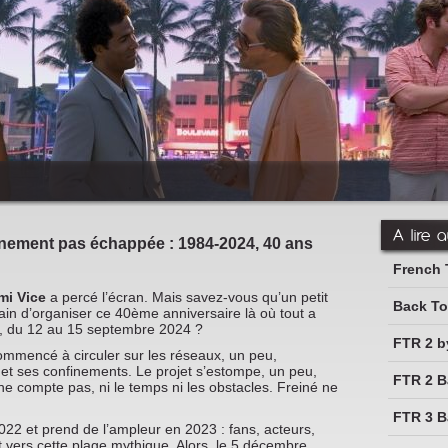
A lire a
inement pas échappée : 1984-2024, 40 ans
French 
mi Vice
a percé l’écran. Mais savez-vous qu’un petit
Back To
ain d’organiser ce 40ème anniversaire là où tout a
, du 12 au 15 septembre 2024 ?
FTR 2 b
ommencé à circuler sur les réseaux, un peu,
et ses confinements. Le projet s’estompe, un peu,
FTR 2 B
 compte pas, ni le temps ni les obstacles. Freiné ne
FTR 3 B
2022 et prend de l’ampleur en 2023 : fans, acteurs,
 vers cette plage mythique. Alors, le 5 décembre