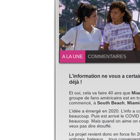
A LA UNE
COMMENTAIRES
L’information ne vous a certa
déjà !
Et oui, cela va faire 40 ans que
Mia
groupe de fans américains est en tr
commencé, à
South Beach
,
Miami
L’idée a émergé en 2020. L’info a c
beaucoup. Puis est arrivé le COVID 
beaucoup. Mais quand on aime on ne
veux pas dire étouffé.
Le projet revient donc en force fin 
voitures, bateaux… tous convergent