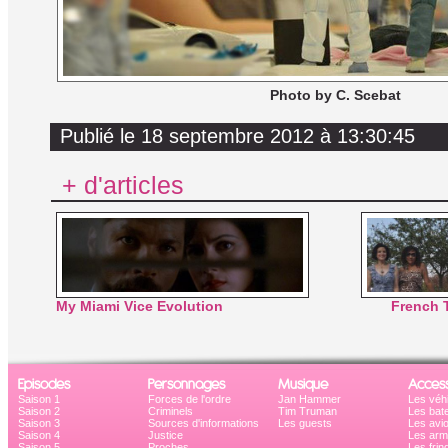
Photo by C. Scebat
Publié le 18 septembre 2012 à 13:30:45
+ d'articles
My Miami Vice Evolution
French 
Episodes
Personnages
Musique
Access
Saison 1
Forces de l'ordre
Jan Hammer
Les véh
Saison 2
Criminels
Tim Truman
Les bat
Saison 3
Sources d'informations
Les guests
Les avi
Saison 4
Justice
Les ar
Saison 5
Proches
Les frin