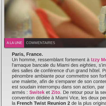
A LA UNE
COMMENTAIRES
Paris, France.
Un homme, ressemblant fortement à
Izzy M
l'arnaque bancale du Miami des
eighties
, s'i
des salles de conférence d'un grand hôtel. Pr
pénombre ambiante pour commettre son forfait
une malette, afin de s'emparer de son conte
est soudain interrompu dans son action, p
armés :
Switek
et
Zito
. De retour pour la se
convention dédiée à Miami Vice, les deux p
la
French Twist Reunion 2
de la plus origin