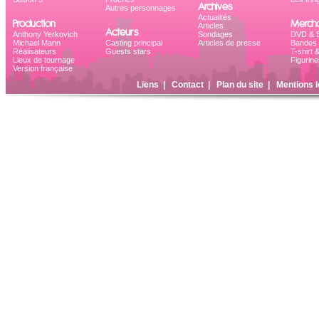
Archives
Autres personnages
Actualités
Production
Mercha
Articles
Acteurs
Anthony Yerkovich
Sondages
DVD & B
Michael Mann
Casting principal
Articles de presse
Bandes 
Réalisateurs
Guests stars
T-shirt 
Lieux de tournage
Figurine
Version française
Liens
|
Contact
|
Plan du site
|
Mentions l