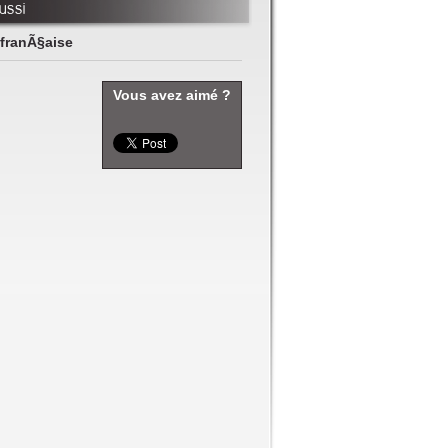
ussi
 franÃ§aise
Vous avez aimé ?