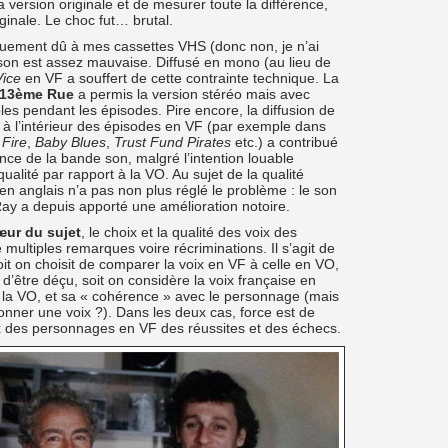
 version originale et de mesurer toute la différence,
iginale. Le choc fut… brutal.
iquement dû à mes cassettes VHS (donc non, je n’ai
 son est assez mauvaise. Diffusé en mono (au lieu de
Vice
en VF a souffert de cette contrainte technique. La
13ème Rue
a permis la version stéréo mais avec
les pendant les épisodes. Pire encore, la diffusion de
 l’intérieur des épisodes en VF (par exemple dans
 Fire
,
Baby Blues
,
Trust Fund Pirates
etc.) a contribué
nce de la bande son, malgré l’intention louable
ualité par rapport à la VO. Au sujet de la qualité
en anglais n’a pas non plus réglé le problème : le son
Ray a depuis apporté une amélioration notoire.
œur du sujet
, le choix et la qualité des voix des
multiples remarques voire récriminations. Il s’agit de
soit on choisit de comparer la voix en VF à celle en VO,
d’être déçu, soit on considère la voix française en
la VO, et sa « cohérence » avec le personnage (mais
onner une voix ?). Dans les deux cas, force est de
ix des personnages en VF des réussites et des échecs.