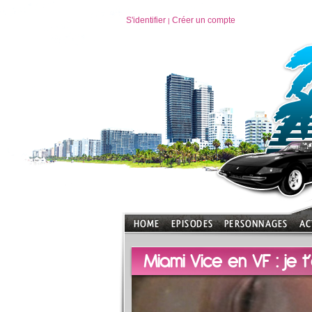
S'identifier
Créer un compte
|
Miami Vice en VF : je 