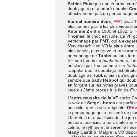
Patrick Poivey
a une énorme carrièr
doublage ») et a adoré doubler
Cro
effectivement pas un personnage ni 
Eternel numéro deux
,
PMT
alias
T
plus jeunes parmi les plus vieux d
Antenne 2
entre 1980 et 1982. Si l
Thomas
, le choc est rude. La VF
personnage par
PMT
, qui a exagér
New Yaaark
» en VO le situe entre Li
plus posée, plus grave et rassurante
personnage de
Tubbs
au look forme
VF, son fameux «
bonhomme
», lan
un classique, tout comme le «
tonto
rappeler que le doublage est étroite
doublage de
Tubbs
, bien qu’éloigné
semble que
Sady Rebbot
qui doubl
en forçant sur les notes graves pou
juge du 2ème procès à la fin de
Fru
L’autre réussite de la VF
après
Cr
la voix de
Serge Lhorca
est parfait
possible, que la voix originale d’
Edw
le personnage qui a réclamé de plus 
10 mots à dire par épisode. Le jeu d
posture, associés à un « uniforme » d
calme, le rythme et la sérénité né
Marty Castillo
. Malgré la VO dispon