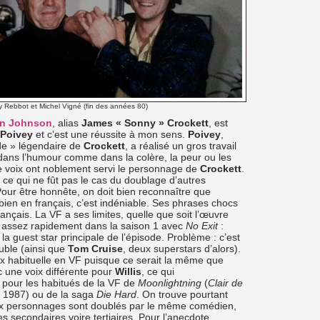
y Rebbot et Michel Vigné (fin des années 80)
n Johnson
, alias
James « Sonny » Crockett
, est
 Poivey
et c’est une réussite à mon sens.
Poivey
,
ude » légendaire de
Crockett
, a réalisé un gros travail
dans l’humour comme dans la colère, la peur ou les
e voix ont noblement servi le personnage de
Crockett
.
, ce qui ne fût pas le cas du doublage d’autres
our être honnête, on doit bien reconnaître que
ien en français, c’est indéniable. Ses phrases chocs
nçais. La VF a ses limites, quelle que soit l’œuvre
e assez rapidement dans la saison 1 avec
No Exit
:
 la guest star principale de l’épisode. Problème : c’est
uble (ainsi que
Tom Cruise
, deux superstars d’alors).
x habituelle en VF puisque ce serait la même que
 une voix différente pour
Willis
, ce qui
 pour les habitués de la VF de
Moonlightning
(
Clair de
e 1987) ou de la saga
Die Hard
. On trouve pourtant
 personnages sont doublés par le même comédien,
s secondaires voire tertiaires. Pour l’anecdote,