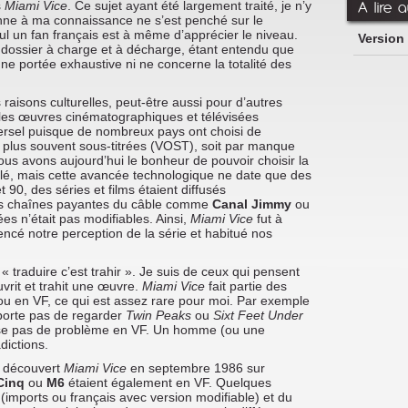
A lire a
s
Miami Vice
. Ce sujet ayant été largement traité, je n’y
nne à ma connaissance ne s’est penché sur le
ul un fan français est à même d’apprécier le niveau.
Version
 le dossier à charge et à décharge, étant entendu que
e portée exhaustive ni ne concerne la totalité des
 raisons culturelles, peut-être aussi pour d’autres
 les œuvres cinématographiques et télévisées
versel puisque de nombreux pays ont choisi de
le plus souvent sous-titrées (VOST), soit par manque
us avons aujourd’hui le bonheur de pouvoir choisir la
 télé, mais cette avancée technologique ne date que des
90, des séries et films étaient diffusés
es chaînes payantes du câble comme
Canal Jimmy
ou
ées n’était pas modifiables. Ainsi,
Miami Vice
fut à
luencé notre perception de la série et habitué nos
« traduire c’est trahir ». Je suis de ceux qui pensent
vrit et trahit une œuvre.
Miami Vice
fait partie des
ou en VF, ce qui est assez rare pour moi. Par exemple
pporte pas de regarder
Twin Peaks
ou
Sixt Feet Under
e pas de problème en VF. Un homme (ou une
ictions.
 découvert
Miami Vice
en septembre 1986 sur
Cinq
ou
M6
étaient également en VF. Quelques
(imports ou français avec version modifiable) et du