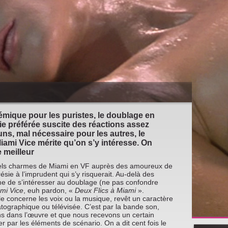
lémique pour les puristes, le doublage en
ie préférée suscite des réactions assez
uns, mal nécessaire pour les autres, le
ami Vice mérite qu’on s’y intéresse. On
e meilleur
els charmes de Miami en VF auprès des amoureux de
ésie à l’imprudent qui s’y risquerait. Au-delà des
time de s’intéresser au doublage (ne pas confondre
mi Vice
, euh pardon, «
Deux Flics à Miami
».
le concerne les voix ou la musique, revêt un caractère
tographique ou télévisée. C’est par la bande son,
ns dans l’œuvre et que nous recevons un certain
par les éléments de scénario. On a dit cent fois le