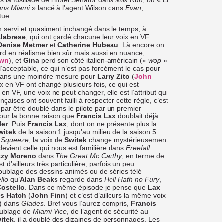
s la fusillade de l’hôtel Senator dans
Milk Run
, ou «
Et
ans Miami
» lancé à l’agent Wilson dans
Evan
,
tue.
n servi et quasiment inchangé dans le temps, à
labrese
, qui ont gardé chacune leur voix en VF
Denise Metmer
et
Catherine Hubeau
. Là encore on
perd en réalisme bien sûr mais aussi en nuance,
own
), et
Gina
perd son côté italien-américain («
wop
»
l’acceptable, ce qui n’est pas forcément le cas pour
 dans une moindre mesure pour
Larry Zito
(
John
ix en VF ont changé plusieurs fois, ce qui est
n VF, une voix ne peut changer, elle est l’attribut qui
çaises ont souvent failli à respecter cette règle, c’est
r être doublé dans le pilote par un premier
 pour la bonne raison que
Francis Lax
doublait déjà
ler
. Puis
Francis Lax
, dont on ne présente plus la
witek
de la saison 1 jusqu’au milieu de la saison 5.
 Squeeze
, la voix de
Switek
change mystérieusement
edevient celle qui nous est familière dans
Freefall
.
zzy Moreno
dans
The Great Mc Carthy
, en terme de
 d’ailleurs très particulière, parfois un peu
 doublage des dessins animés ou de séries télé
llo
qu’
Alan Beaks
regarde dans
Hell Hath no Fury
,
Costello
. Dans ce même épisode je pense que
Lax
es Hatch
(
John Finn
) et c’est d’ailleurs la même voix
) dans
Glades
. Bref vous l’aurez compris,
Francis
doublage de
Miami Vice
, de l’agent de sécurité au
itek
, il a doublé des dizaines de personnages. Les