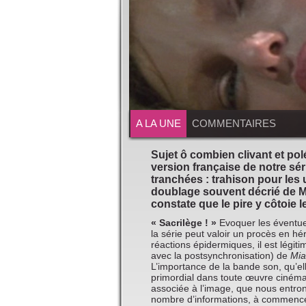
A LA UNE
COMMENTAIRES
Sujet ô combien clivant et po
version française de notre sér
tranchées : trahison pour les 
doublage souvent décrié de Mi
constate que le pire y côtoie l
« Sacrilège ! »
Evoquer les éventu
la série peut valoir un procès en hér
réactions épidermiques, il est légi
avec la postsynchronisation) de
Mia
L’importance de la bande son, qu’el
primordial dans toute œuvre cinéma
associée à l’image, que nous entro
nombre d’informations, à commencer 