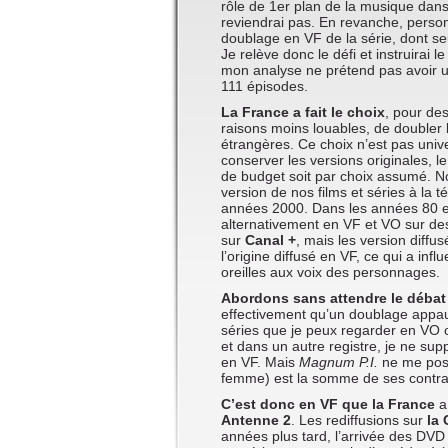
rôle de 1er plan de la musique dan
reviendrai pas. En revanche, perso
doublage en VF de la série, dont se
Je relève donc le défi et instruirai
mon analyse ne prétend pas avoir un
111 épisodes.
La France a fait le choix
, pour des
raisons moins louables, de doubler
étrangères. Ce choix n’est pas uni
conserver les versions originales, 
de budget soit par choix assumé. No
version de nos films et séries à la
années 2000. Dans les années 80 et 
alternativement en VF et VO sur d
sur
Canal +
, mais les version diffus
l’origine diffusé en VF, ce qui a inf
oreilles aux voix des personnages.
Abordons sans attendre le débat
effectivement qu’un doublage appau
séries que je peux regarder en VO 
et dans un autre registre, je ne su
en VF. Mais
Magnum P.I.
ne me pos
femme) est la somme de ses contrad
C’est donc en VF que la France
a
Antenne 2
. Les rediffusions sur
la 
années plus tard, l’arrivée des DVD 