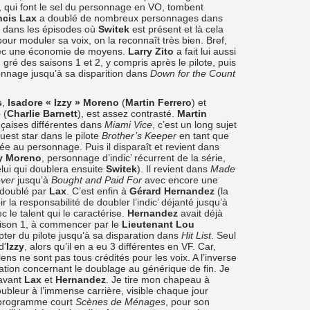
s, qui font le sel du personnage en VO, tombent
ncis Lax
a doublé de nombreux personnages dans
is dans les épisodes où
Switek
est présent et là cela
our moduler sa voix, on la reconnaît très bien. Bref,
avec une économie de moyens.
Larry Zito
a fait lui aussi
gré des saisons 1 et 2, y compris après le pilote, puis
onnage jusqu’à sa disparition dans
Down for the Count
s
,
Isadore « Izzy » Moreno
(
Martin Ferrero
) et
e
(
Charlie Barnett
), est assez contrasté.
Martin
ançaises différentes dans
Miami Vice
, c’est un long sujet
guest star dans le pilote
Brother’s Keeper
en tant que
ée au personnage. Puis il disparaît et revient dans
zy Moreno
, personnage d’indic’ récurrent de la série,
elui qui doublera ensuite
Switek
). Il revient dans
Made
ever
jusqu’à
Bought and Paid For
avec encore une
s doublé par
Lax
. C’est enfin à
Gérard Hernandez
(la
 la responsabilité de doubler l’indic’ déjanté jusqu’à
vec le talent qui le caractérise.
Hernandez
avait déjà
ison 1, à commencer par le
Lieutenant Lou
pter du pilote jusqu’à sa disparation dans
Hit List
. Seul
d’
Izzy
, alors qu’il en a eu 3 différentes en VF. Car,
ns ne sont pas tous crédités pour les voix. A l’inverse
ication concernant le doublage au générique de fin. Je
avant
Lax
et
Hernandez
. Je tire mon chapeau à
ubleur à l’immense carrière, visible chaque jour
programme court
Scènes de Ménages
, pour son