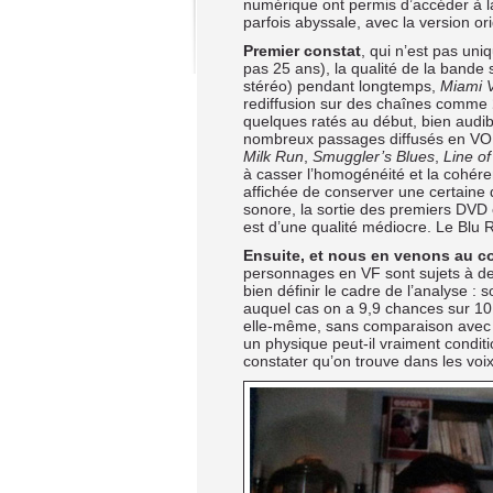
numérique ont permis d’accéder à la
parfois abyssale, avec la version or
Premier constat
, qui n’est pas un
pas 25 ans), la qualité de la bande
stéréo) pendant longtemps,
Miami 
rediffusion sur des chaînes comme
quelques ratés au début, bien audib
nombreux passages diffusés en VO à
Milk Run
,
Smuggler’s Blues
,
Line of
à casser l’homogénéité et la cohére
affichée de conserver une certaine q
sonore, la sortie des premiers DVD 
est d’une qualité médiocre. Le Blu 
Ensuite, et nous en venons au c
personnages en VF sont sujets à de 
bien définir le cadre de l’analyse : 
auquel cas on a 9,9 chances sur 10 
elle-même, sans comparaison avec 
un physique peut-il vraiment conditi
constater qu’on trouve dans les vo