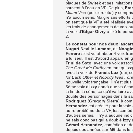
blagues de
Switek
et ses imitation
souvent à l’eau en VF. De plus,
Fra
Miami Vice
(policiers etc.) y compr
n’a aucun sens. Malgré ses efforts p
on sent que la VF a été réalisée 
les frais de changements de voix au 
la voix d’
Edgar Givry
a fixé le pers
2
.
Le constat pour nos deux lascar
Nugart Neville Lamont
, dit
Noogi
Ferrero
s’est vu attribuer 4 voix fr
à lui seul. Il est d’abord apparu en 
Trini de Soto
, avec une voix associ
The Great Mc Carthy
en tant qu’
Iz
avec la voix de
Francis Lax
(oui, c
for Each Other
et
Nobody lives For
nouvelle voix française, il n’est plu
3ème voix d’
Izzy
donc) que va échoir
la fin de la série, ce qu’il va faire a
doublé des personnages dans la sa
Rodriguez
(
Gregory Sierra
) à com
Hernandez
est crédité pour la voie 
autre problème de la VF, les comédie
d’autres séries, il n’y a aucune ind
ne sais donc pas qui a doublé
Izzy
Gérard Hernandez
, comédien et do
depuis des années sur
M6
dans le 