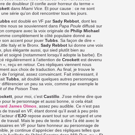
e de doubleur (il confie avoir horreur du terme «
ckett
dans
Miami Vice
. Et pour cause : ce ne sont
une série qu’on doit rencontrer tous les jours.
ubbs
est doublé en VF par
Sady Rebbot
, dont les
’entre nous se souviennent dans
Papa Poule
diffusé sur
’on compare avec la voix originale de
Philip Michael
 gomme complètement le côté populaire donné au
é son accent pour jouer
Tubbs
. Sa façon de dire «
ttle Italy et le Bronx.
Sady Rebbot
lui donne une voix
, plus élégante aussi, qui sied plutôt bien au
l et soigné (notamment lorsqu’il adopte la barbe). En
cé régulièrement à l’attention de
Crockett
est devenu
n
», reçu en retour. Ces répliques viennent nous
ment aux choix de traduction. Au final, je trouve le
 de l’original, assez convaincant. Fait intéressant, il
ait
Tubbs
, ait doublé quelques autres personnages
r différencier un peu sa voix, comme par exemple le
it of the Poison Tree
.
ockett
, pour moi, c’est
Castillo
. J’ose même dire que
e pour le personnage et aussi bonne, si cela était
ard James Olmos
, assez peu audible. Ce n’est pas
de travail en VF, étant donné qu’il avait à peu près
’acteur d’
EJO
repose avant tout sur un regard et une
e travail. Mais le peu de texte à dire l’a été avec le
cessaires en VF pour faire honneur au personnage de
ible, je continue d’apprécier des répliques telles que