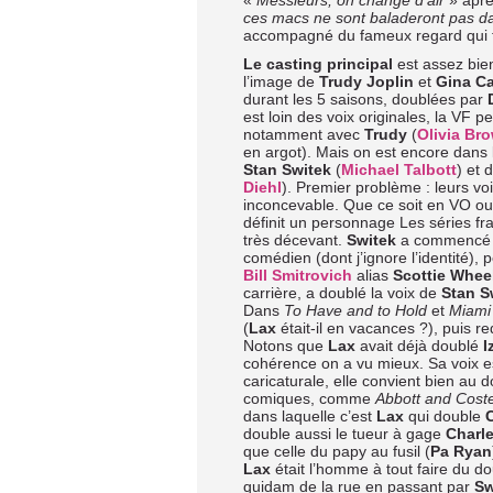
«
Messieurs, on change d’air
» aprè
ces macs ne sont baladeront pas d
accompagné du fameux regard qui 
Le casting principal
est assez bie
l’image de
Trudy Joplin
et
Gina Ca
durant les 5 saisons, doublées par
est loin des voix originales, la VF 
notamment avec
Trudy
(
Olivia Br
en argot). Mais on est encore dans 
Stan Switek
(
Michael Talbott
) et
Diehl
). Premier problème : leurs vo
inconcevable. Que ce soit en VO ou e
définit un personnage Les séries fran
très décevant.
Switek
a commencé pa
comédien (dont j’ignore l’identité),
Bill Smitrovich
alias
Scottie Whee
carrière, a doublé la voix de
Stan S
Dans
To Have and to Hold
et
Miami
(
Lax
était-il en vacances ?), puis r
Notons que
Lax
avait déjà doublé
I
cohérence on a vu mieux. Sa voix est
caricaturale, elle convient bien au
comiques, comme
Abbott and Coste
dans laquelle c’est
Lax
qui double
double aussi le tueur à gage
Charl
que celle du papy au fusil (
Pa Ryan
Lax
était l’homme à tout faire du 
quidam de la rue en passant par
Sw