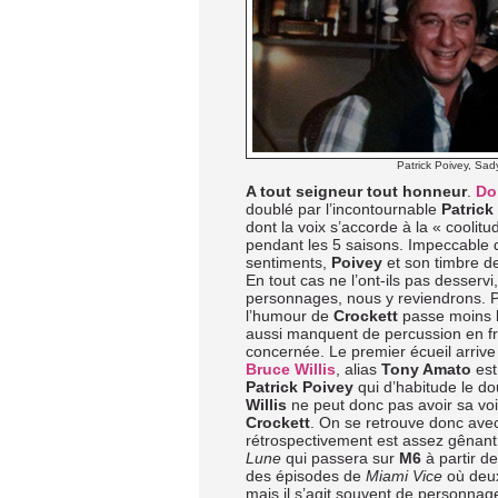
Patrick Poivey, Sad
A tout seigneur tout honneur
.
Do
doublé par l’incontournable
Patrick
dont la voix s’accorde à la « coolit
pendant les 5 saisons. Impeccable 
sentiments,
Poivey
et son timbre d
En tout cas ne l’ont-ils pas desservi
personnages, nous y reviendrons. P
l’humour de
Crockett
passe moins b
aussi manquent de percussion en fra
concernée. Le premier écueil arriv
Bruce Willis
, alias
Tony Amato
est
Patrick Poivey
qui d’habitude le do
Willis
ne peut donc pas avoir sa voi
Crockett
. On se retrouve donc avec
rétrospectivement est assez gênant
Lune
qui passera sur
M6
à partir d
des épisodes de
Miami Vice
où deux
mais il s’agit souvent de personnage