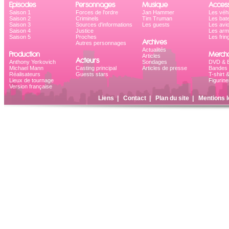
Episodes
Personnages
Musique
Access
Saison 1
Forces de l'ordre
Jan Hammer
Les véh
Saison 2
Criminels
Tim Truman
Les bat
Saison 3
Sources d'informations
Les guests
Les avi
Saison 4
Justice
Les ar
Saison 5
Proches
Les frin
Archives
Autres personnages
Actualités
Production
Mercha
Articles
Acteurs
Anthony Yerkovich
Sondages
DVD & B
Michael Mann
Casting principal
Articles de presse
Bandes 
Réalisateurs
Guests stars
T-shirt 
Lieux de tournage
Figurine
Version française
Liens
|
Contact
|
Plan du site
|
Mentions l