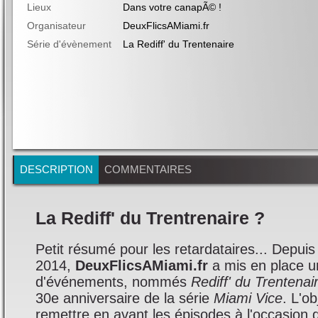
Lieux
Dans votre canapÃ© !
Organisateur
DeuxFlicsAMiami.fr
Série d'évènement
La Rediff' du Trentenaire
DESCRIPTION
COMMENTAIRES
La Rediff' du Trentrenaire ?
Petit résumé pour les retardataires... Depuis
2014,
DeuxFlicsAMiami.fr
a mis en place u
d'événements, nommés
Rediff' du Trentenai
30e anniversaire de la série
Miami Vice
. L'ob
remettre en avant les épisodes à l'occasion 