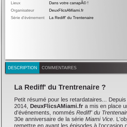
Lieux
Dans votre canapÃ© !
Organisateur
DeuxFlicsAMiami.fr
Série d'évènement
La Rediff' du Trentenaire
DESCRIPTION
COMMENTAIRES
La Rediff' du Trentrenaire ?
Petit résumé pour les retardataires... Depuis
2014,
DeuxFlicsAMiami.fr
a mis en place u
d'événements, nommés
Rediff' du Trentenai
30e anniversaire de la série
Miami Vice
. L'ob
remettre en avant les épisodes à l'occasion 