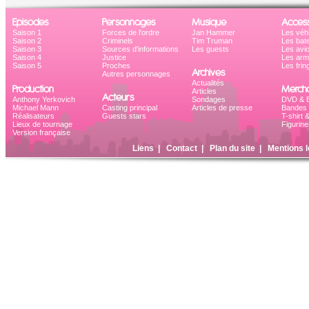
Episodes
Personnages
Musique
Access
Saison 1
Forces de l'ordre
Jan Hammer
Les véh
Saison 2
Criminels
Tim Truman
Les bat
Saison 3
Sources d'informations
Les guests
Les avi
Saison 4
Justice
Les ar
Saison 5
Proches
Les frin
Archives
Autres personnages
Actualités
Production
Mercha
Articles
Acteurs
Anthony Yerkovich
Sondages
DVD & B
Michael Mann
Casting principal
Articles de presse
Bandes 
Réalisateurs
Guests stars
T-shirt 
Lieux de tournage
Figurine
Version française
Liens
|
Contact
|
Plan du site
|
Mentions l