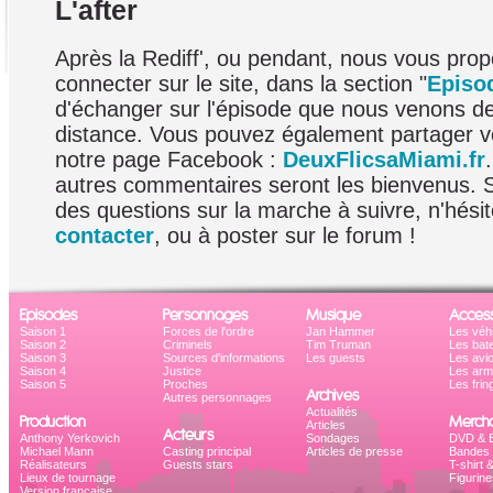
L'after
Après la Rediff', ou pendant, nous vous pro
connecter sur le site, dans la section "
Episo
d'échanger sur l'épisode que nous venons d
distance. Vous pouvez également partager v
notre page Facebook :
DeuxFlicsaMiami.fr
autres commentaires seront les bienvenus. 
des questions sur la marche à suivre, n'hési
contacter
, ou à poster sur le forum !
Episodes
Personnages
Musique
Access
Saison 1
Forces de l'ordre
Jan Hammer
Les véh
Saison 2
Criminels
Tim Truman
Les bat
Saison 3
Sources d'informations
Les guests
Les avi
Saison 4
Justice
Les ar
Saison 5
Proches
Les frin
Archives
Autres personnages
Actualités
Production
Mercha
Articles
Acteurs
Anthony Yerkovich
Sondages
DVD & B
Michael Mann
Casting principal
Articles de presse
Bandes 
Réalisateurs
Guests stars
T-shirt 
Lieux de tournage
Figurine
Version française