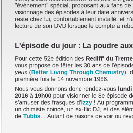
"évènement" spécial, proposant aux fans de 
visionnage des épisodes à leur date annivers
reste chez lui, confortablement installé, et n'
lecture de son DVD lorsque le compte à rebou
L'épisode du jour : La poudre au
Pour cette 52e édition des
Rediff' du Trent
vous propose de fêter les 30 ans de l'épiso
yeux
(
Better Living Through Chemistry
), 
première fois le 14 novembre 1986.
Nous vous donnons donc rendez-vous
lund
2016
à
19h00
pour visionner le 8e épisode de
s'amuser des frasques d'
Izzy
! Au programme
un chimiste coincé, un ex-flic DJ, et des élé
de
Tubbs
... Autant de raisons de voir ou rev