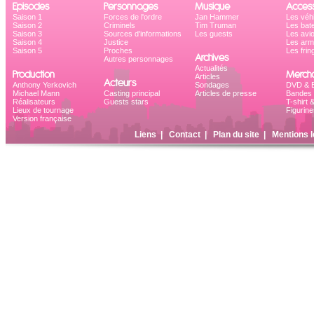
Episodes
Personnages
Musique
Access
Saison 1
Forces de l'ordre
Jan Hammer
Les véh
Saison 2
Criminels
Tim Truman
Les bat
Saison 3
Sources d'informations
Les guests
Les avi
Saison 4
Justice
Les ar
Saison 5
Proches
Les frin
Archives
Autres personnages
Actualités
Production
Mercha
Articles
Acteurs
Anthony Yerkovich
Sondages
DVD & B
Michael Mann
Casting principal
Articles de presse
Bandes 
Réalisateurs
Guests stars
T-shirt 
Lieux de tournage
Figurine
Version française
Liens
|
Contact
|
Plan du site
|
Mentions l