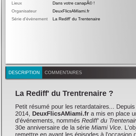
Lieux
Dans votre canapÃ© !
Organisateur
DeuxFlicsAMiami.fr
Série d'évènement
La Rediff' du Trentenaire
DESCRIPTION
COMMENTAIRES
La Rediff' du Trentrenaire ?
Petit résumé pour les retardataires... Depuis
2014,
DeuxFlicsAMiami.fr
a mis en place u
d'événements, nommés
Rediff' du Trentenai
30e anniversaire de la série
Miami Vice
. L'ob
remettre en avant les épisodes à l'occasion 