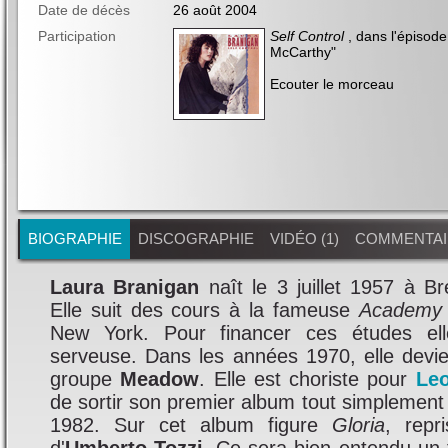
Date de décès
26 août 2004
Participation
Self Control
, dans l'épisode
McCarthy
"
Ecouter le morceau
BIOGRAPHIE
DISCOGRAPHIE
VIDÉO (1)
COMMENTAI
Laura Branigan
naît le 3 juillet 1957 à B
Elle suit des cours à la fameuse
Academy 
New York. Pour financer ces études ell
serveuse. Dans les années 1970, elle devi
groupe
Meadow
. Elle est choriste pour
Le
de sortir son premier album tout simplement 
1982. Sur cet album figure
Gloria
, repr