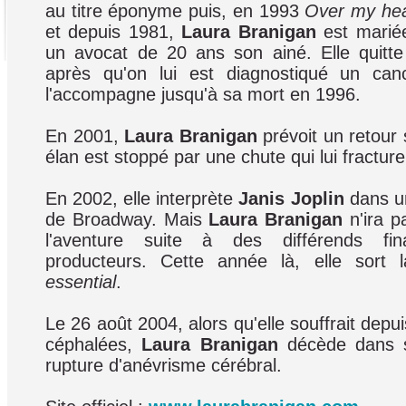
au titre éponyme puis, en 1993
Over my hea
et depuis 1981,
Laura Branigan
est mari
un avocat de 20 ans son ainé. Elle quitt
après qu'on lui est diagnostiqué un can
l'accompagne jusqu'à sa mort en 1996.
En 2001,
Laura Branigan
prévoit un retour 
élan est stoppé par une chute qui lui fractur
En 2002, elle interprète
Janis Joplin
dans un
de Broadway. Mais
Laura Branigan
n'ira p
l'aventure suite à des différends fin
producteurs. Cette année là, elle sort 
essential
.
Le 26 août 2004, alors qu'elle souffrait depu
céphalées,
Laura Branigan
décède dans s
rupture d'anévrisme cérébral.