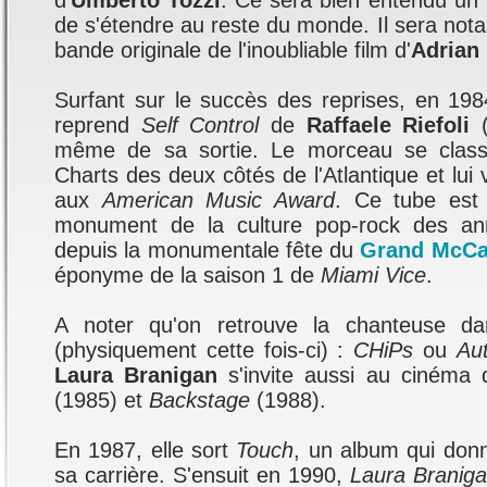
d'
Umberto Tozzi
. Ce sera bien entendu un t
de s'étendre au reste du monde. Il sera not
bande originale de l'inoubliable film d'
Adrian
Surfant sur le succès des reprises, en 19
reprend
Self Control
de
Raffaele Riefoli
(
même de sa sortie. Le morceau se clas
Charts des deux côtés de l'Atlantique et lui
aux
American Music Award
. Ce tube est
monument de la culture pop-rock des anné
depuis la monumentale fête du
Grand McCa
éponyme de la saison 1 de
Miami Vice
.
A noter qu'on retrouve la chanteuse dan
(physiquement cette fois-ci) :
CHiPs
ou
Au
Laura Branigan
s'invite aussi au cinéma
(1985) et
Backstage
(1988).
En 1987, elle sort
Touch
, un album qui don
sa carrière. S'ensuit en 1990,
Laura Branig