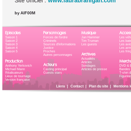
Site officiel :
www.laurabranigan.com
by AIF00M
Episodes
Personnages
Musique
Access
Saison 1
Forces de l'ordre
Jan Hammer
Les véh
Saison 2
Criminels
Tim Truman
Les bat
Saison 3
Sources d'informations
Les guests
Les avi
Saison 4
Justice
Les ar
Saison 5
Proches
Les frin
Archives
Autres personnages
Actualités
Production
Mercha
Articles
Acteurs
Anthony Yerkovich
Sondages
DVD & B
Michael Mann
Casting principal
Articles de presse
Bandes 
Réalisateurs
Guests stars
T-shirt 
Lieux de tournage
Figurine
Version française
Liens
|
Contact
|
Plan du site
|
Mentions l