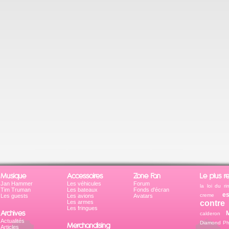
Musique
Accessoires
Zone Fan
Le plus r
Jan Hammer
Les véhicules
Forum
la loi du r
Tim Truman
Les bateaux
Fonds d'écran
es
creme
Les guests
Les avions
Avatars
Les armes
contre
Les fringues
Archives
calderon
Actualités
Diamond Phi
Merchandising
Articles