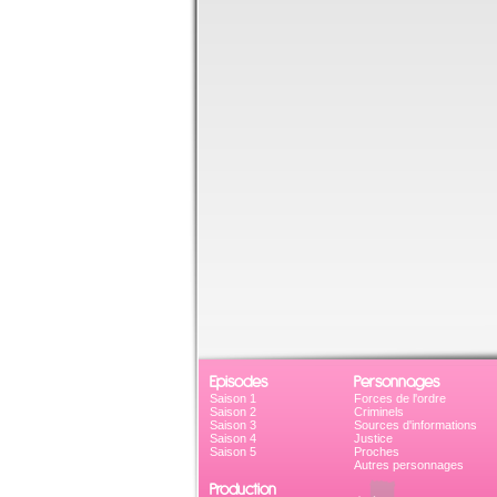
Episodes
Personnages
Saison 1
Forces de l'ordre
Saison 2
Criminels
Saison 3
Sources d'informations
Saison 4
Justice
Saison 5
Proches
Autres personnages
Production