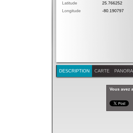
Latitude
25.766252
Longitude
-80.190797
DESCRIPTION
CARTE
PANOR
Vous avez 