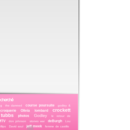
echerché
course poursuite
ing
the damned
godley &
crockett
croquerie
Olivia
lombard
 tubbs
Godley
photos
le retour de
MTV
deBurgh
don johnson
stones war
Lou
jeff meek
llips
David soul
femme de castillo