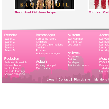
Blood And Oil dans le gaz
Michael Mad
Episodes
Personnages
Musique
Access
Saison 1
Forces de l'ordre
Jan Hammer
Les véh
Saison 2
Criminels
Tim Truman
Les bat
Saison 3
Sources d'informations
Les guests
Les avi
Saison 4
Justice
Les ar
Saison 5
Proches
Les frin
Archives
Autres personnages
Actualités
Production
Mercha
Articles
Acteurs
Anthony Yerkovich
Sondages
DVD & B
Michael Mann
Casting principal
Articles de presse
Bandes 
Réalisateurs
Guests stars
T-shirt 
Lieux de tournage
Figurine
Version française
Liens
|
Contact
|
Plan du site
|
Mentions l