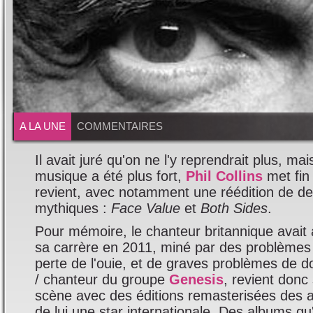
A LA UNE
COMMENTAIRES
Il avait juré qu'on ne l'y reprendrait plus, ma
musique a été plus fort,
Phil Collins
met fin 
revient, avec notamment une réédition de d
mythiques :
Face Value
et
Both Sides
.
Pour mémoire, le chanteur britannique avait 
sa carrère en 2011, miné par des problèmes 
perte de l'ouie, et de graves problèmes de d
/ chanteur du groupe
Genesis
, revient donc
scène avec des éditions remasterisées des a
de lui une star internationale. Des albums qu