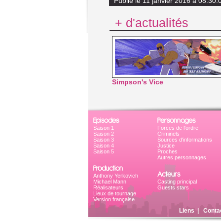
Publié le 11 janvier 2016 à 08:30:
+ d'actualités
Simpson's Vice
Episodes
Personnages
Saison 1
Forces de l'ordre
Saison 2
Criminels
Saison 3
Sources d'informations
Saison 4
Justice
Saison 5
Proches
Autres personnages
Production
Acteurs
Anthony Yerkovich
Michael Mann
Casting principal
Réalisateurs
Guests stars
Lieux de tournage
Version française
Liens
|
Conta