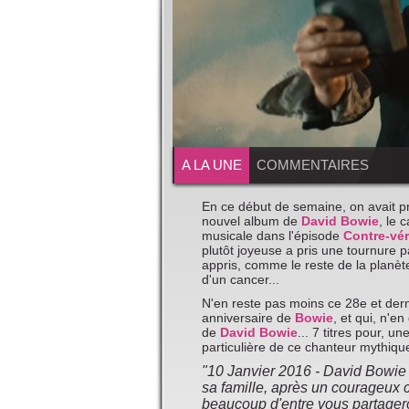
A LA UNE
COMMENTAIRES
En ce début de semaine, on avait pr
nouvel album de
David Bowie
, le 
musicale dans l'épisode
Contre-vér
plutôt joyeuse a pris une tournure p
appris, comme le reste de la planèt
d'un cancer...
N'en reste pas moins ce 28e et der
anniversaire de
Bowie
, et qui, n'e
de
David Bowie
... 7 titres pour, u
particulière de ce chanteur mythiqu
"10 Janvier 2016 - David Bowie 
sa famille, après un courageux 
beaucoup d'entre vous partagero