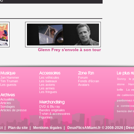
00
Glenn Frey s'envole à son tour
Musique
Accessoires
Zone Fan
Le plus r
Jan Hammer
Les véhicules
Forum
Sonny
le 
Tim Truman
Les bateaux
Fonds d'écran
stone
Han
Les guests
Les avions
Avatars
Les armes
brille
La ve
Les fringues
Archives
de calderon
Actualités
pardonnez 
Merchandising
Articles
a contreco
Sondages
DVD & Blu ray
Articles de presse
Bandes originales
benicio del 
T-shirt & accessoires
Figurines
ct
|
Plan du site
|
Mentions légales
| DeuxFlicsAMiami.fr © 2008-2026 | Des