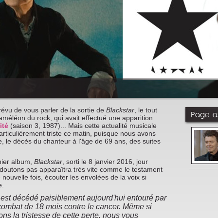
évu de vous parler de la sortie de
Blackstar
, le tout
Page as
caméléon du rock, qui avait effectué une apparition
ité
(saison 3, 1987)... Mais cette actualité musicale
articulièrement triste ce matin, puisque nous avons
e, le décès du chanteur à l'âge de 69 ans, des suites
nier album,
Blackstar
, sorti le 8 janvier 2016, jour
n doutons pas apparaîtra très vite comme le testament
ne nouvelle fois, écouter les envolées de la voix si
e.
est décédé paisiblement aujourd'hui entouré par
combat de 18 mois contre le cancer. Même si
ns la tristesse de cette perte, nous vous