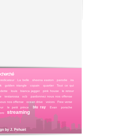
echerché
predicateur
La belle
sheena easton
parodie
ira
k
golden triangle
copain
quartier
Tout ce qui
dette
louis
bianca jagger
pink house
le retour
e
testarossa
ocb
pardonnez nous nos offense
nous nos offense
ocean drive
voices
Free verse
blu ray
eur
le petit prince
Evan
porsche
streaming
toro
ign by
J. Pehuet