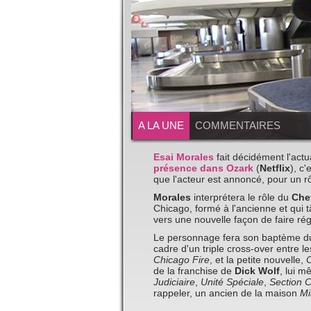
A LA UNE
COMMENTAIRES
Esai Morales
fait décidément l'actua
présence dans Ozark
(
Netflix
), c
que l'acteur est annoncé, pour un rô
Morales
interprétera le rôle du
Che
Chicago, formé à l'ancienne et qui 
vers une nouvelle façon de faire rég
Le personnage fera son baptème du 
cadre d'un triple cross-over entre le
Chicago Fire
, et la petite nouvelle,
C
de la franchise de
Dick Wolf
, lui m
Judiciaire
,
Unité Spéciale
,
Section C
rappeler, un ancien de la maison
Mi