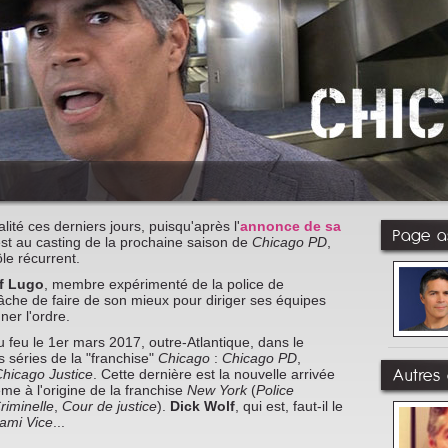
lité ces derniers jours, puisqu'après l'
annonce de sa
Page as
'est au casting de la prochaine saison de
Chicago PD
,
le récurrent.
f Lugo
, membre expérimenté de la police de
tâche de faire de son mieux pour diriger ses équipes
ner l'ordre.
feu le 1er mars 2017, outre-Atlantique, dans le
s séries de la "franchise"
Chicago
:
Chicago PD
,
Autres 
hicago Justice
. Cette dernière est la nouvelle arrivée
ême à l'origine de la franchise
New York
(
Police
riminelle
,
Cour de justice
).
Dick Wolf
, qui est, faut-il le
ami Vice
...