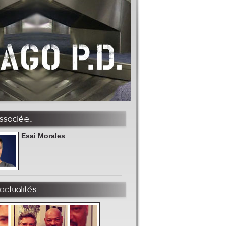
sociée...
Esai Morales
actualités