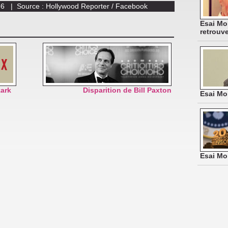
5:36 | Source : Hollywood Reporter / Facebook
Esai Mo
retrouv
ark
Disparition de Bill Paxton
Esai Mo
Esai Mo