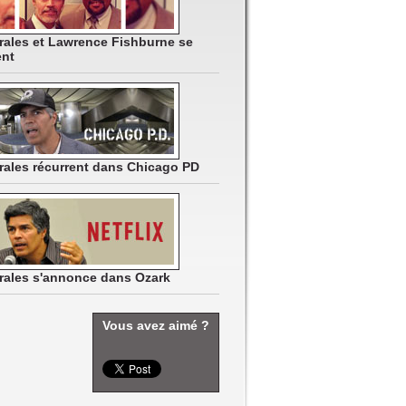
rales et Lawrence Fishburne se
ent
rales récurrent dans Chicago PD
rales s'annonce dans Ozark
Vous avez aimé ?