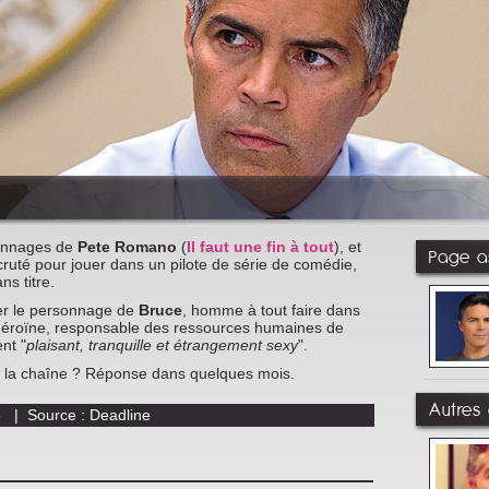
sonnages de
Pete Romano
(
Il faut une fin à tout
), et
Page as
ecruté pour jouer dans un pilote de série de comédie,
ns titre.
ter le personnage de
Bruce
, homme à tout faire dans
 l'héroïne, responsable des ressources humaines de
nt "
plaisant, tranquille et étrangement sexy
".
r la chaîne ? Réponse dans quelques mois.
Autres 
6 | Source : Deadline