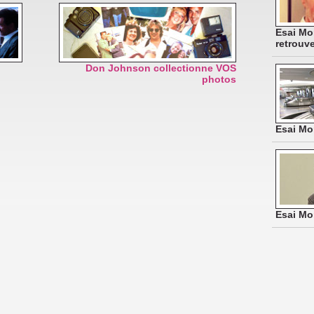
Esai Mo
retrouv
Don Johnson collectionne VOS
photos
Esai Mo
Esai Mo