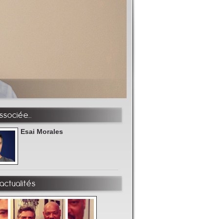
sociée...
Esai Morales
actualités