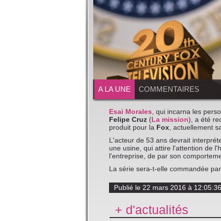
A LA UNE
COMMENTAIRES
Esai Morales
, qui incarna les per
Felipe Cruz
(
La mission
), a été r
produit pour la
Fox
, actuellement sa
L'acteur de 53 ans devrait interpré
une usine, qui attire l'attention de
l'entreprise, de par son comporteme
La série sera-t-elle commandée pa
Publié le 22 mars 2016 à 12:05:3
+ d'actualités