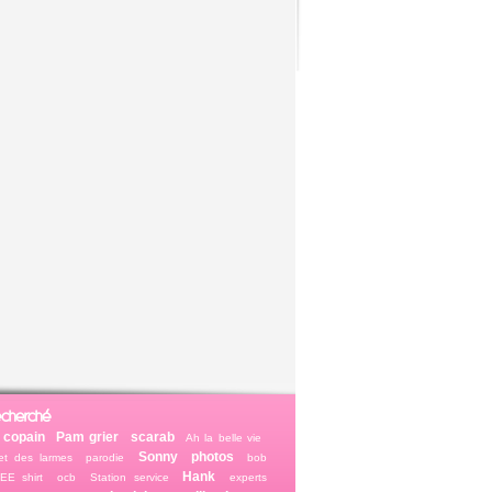
echerché
copain
Pam grier
scarab
Ah la belle vie
Sonny
photos
et des larmes
parodie
bob
Hank
EE shirt
ocb
Station service
experts