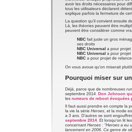
avoir les droits nécessaires pour dif
tous les utilisateurs déclarent déten
explique parfois la fermeture de ce
La question qu'il convient ensuite 
Là, les théories peuvent être multip
peuvent être considérer comme vrai
NBC
fait juste un gros ménage
ses droits
NBC Universal
a pour projet 
NBC Universal
a pour projet
NBC
a pour projet de relance
On vous avoue qu'on miserait plutôt 
Pourquoi miser sur un 
Déjà, parce que de nombreuses rume
septembre 2014.
Don Johnson qui 
les
rumeurs de reboot évoquées 
Il faut aussi prendre en compte la po
la vie la série
Heroes
, et la mode e
a 3 ans. D'autres se sont engouffré
septembre 2014
. Et lorsqu'on lit 
concernant
Heroes
:
"Heroes a eu u
lancement en 2006. Ce genre de sér