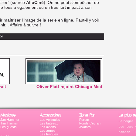
ncer"
(source
AlloCiné
). On ne peut s'empêcher de
 de tous a également eu un très fort impact à son
 maîtriser l'image de la série en ligne. Faut-il y voir
r... Affaire à suivre !
09
ait
Oliver Platt rejoint Chicago Med
Musique
Accessoires
Zone Fan
Le plus r
Jan Hammer
Les véhicules
Forum
Le borgne
Tim Truman
Les bateaux
Fonds d'écran
des roses 
Les guests
Les avions
Avatars
Les armes
balaban
T
Les fringues