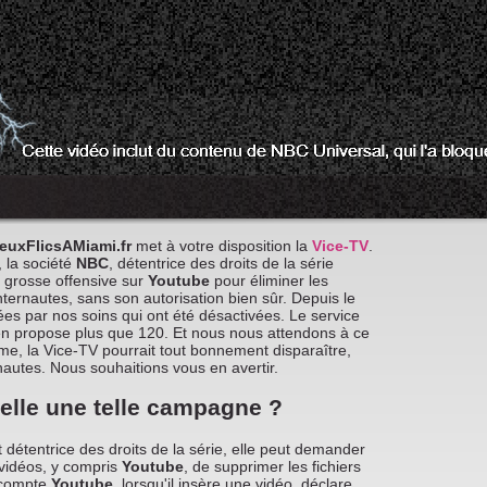
euxFlicsAMiami.fr
met à votre disposition la
Vice-TV
.
, la société
NBC
, détentrice des droits de la série
 grosse offensive sur
Youtube
pour éliminer les
internautes, sans son autorisation bien sûr. Depuis le
ées par nos soins qui ont été désactivées. Le service
'en propose plus que 120. Et nous nous attendons à ce
e, la Vice-TV pourrait tout bonnement disparaître,
nautes. Nous souhaitions vous en avertir.
elle une telle campagne ?
nt détentrice des droits de la série, elle peut demander
e vidéos, y compris
Youtube
, de supprimer les fichiers
e compte
Youtube
, lorsqu'il insère une vidéo, déclare