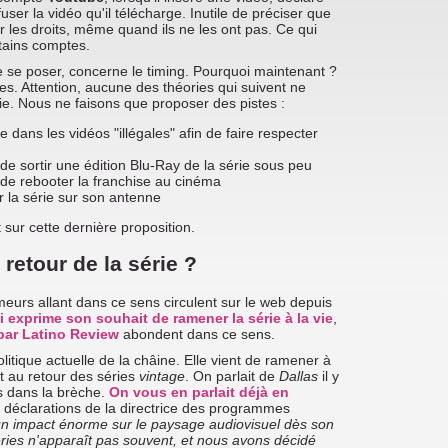
fuser la vidéo qu'il télécharge. Inutile de préciser que
ir les droits, même quand ils ne les ont pas. Ce qui
rtains comptes.
de se poser, concerne le timing. Pourquoi maintenant ?
les. Attention, aucune des théories qui suivent ne
e. Nous ne faisons que proposer des pistes :
 dans les vidéos "illégales" afin de faire respecter
de sortir une édition Blu-Ray de la série sous peu
 de rebooter la franchise au cinéma
r la série sur son antenne
sur cette dernière proposition.
retour de la série ?
urs allant dans ce sens circulent sur le web depuis
exprime son souhait de ramener la série à la vie
,
par Latino Review
abondent dans ce sens.
litique actuelle de la châine. Elle vient de ramener à
st au retour des séries
vintage
. On parlait de
Dallas
il y
s dans la brèche.
On vous en parlait déjà en
les déclarations de la directrice des programmes
n impact énorme sur le paysage audiovisuel dès son
ies n'apparaît pas souvent, et nous avons décidé