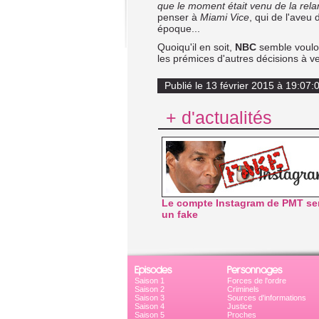
que le moment était venu de la rela
penser à
Miami Vice
, qui de l'aveu
époque...
Quoiqu'il en soit,
NBC
semble vouloir
les prémices d'autres décisions à veni
Publié le 13 février 2015 à 19:07:
+ d'actualités
Le compte Instagram de PMT ser
un fake
Episodes
Personnages
Saison 1
Forces de l'ordre
Saison 2
Criminels
Saison 3
Sources d'informations
Saison 4
Justice
Saison 5
Proches