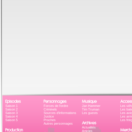
Episodes
Personnages
Musique
Access
Saison 1
Forces de l'ordre
Jan Hammer
Les véh
Saison 2
Criminels
Tim Truman
Les bat
Saison 3
Sources d'informations
Les guests
Les avi
Saison 4
Justice
Les ar
Saison 5
Proches
Les frin
Archives
Autres personnages
Actualités
Production
Mercha
Articles