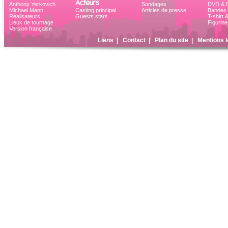
Acteurs
Anthony Yerkovich
Sondages
DVD & B
Michael Mann
Casting principal
Articles de presse
Bandes 
Réalisateurs
Guests stars
T-shirt 
Lieux de tournage
Figurine
Version française
Liens
|
Contact
|
Plan du site
|
Mentions l