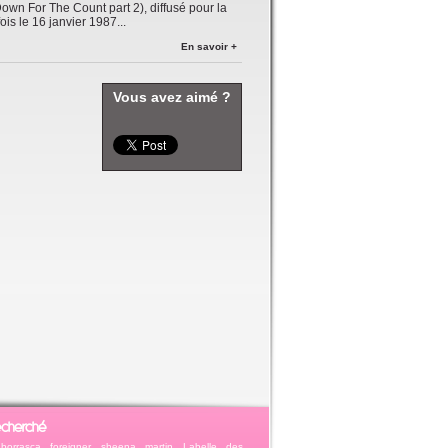
Down For The Count part 2), diffusé pour la
ois le 16 janvier 1987...
En savoir +
Vous avez aimé ?
echerché
borrasca
foreigner
sheena
martin
Labelle
des