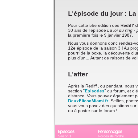
L'épisode du jour : La 
Pour cette 56e édition des
Rediff' 
30 ans de l'épisode
La loi du ring - 
la première fois le 9 janvier 1987.
Nous vous donnons donc rendez-v
12e épisode de la saison 3 ! Au pr
pourri de la boxe, la découverte d'
plus d'un... Autant de raisons de voi
L'after
Après la Rediff', ou pendant, nous 
section "
Episodes
" du forum, et d
distance. Vous pouvez également pa
DeuxFlicsaMiami.fr
. Selfies, phot
vous vous posez des questions sur 
ou à poster sur le forum !
Episodes
Personnages
Saison 1
Forces de l'ordre