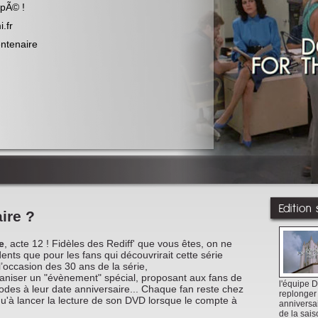
apÃ© !
.fr
entenaire
Edition
ire ?
e
, acte 12 ! Fidèles des Rediff' que vous êtes, on ne
nts que pour les fans qui découvrirait cette série
’occasion des 30 ans de la série,
aniser un "évènement" spécial, proposant aux fans de
l'équipe 
odes à leur date anniversaire... Chaque fan reste chez
replonger
a qu'à lancer la lecture de son DVD lorsque le compte à
anniversai
de la saiso