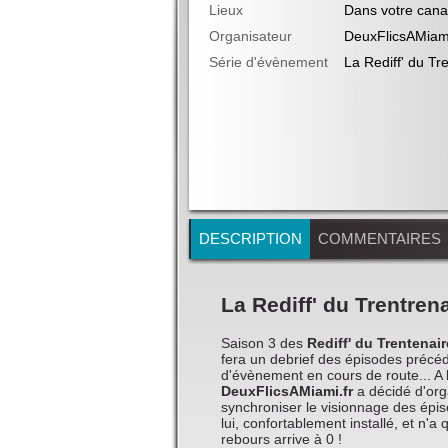
Lieux
Dans votre can
Organisateur
DeuxFlicsAMiami
Série d'évènement
La Rediff' du Tr
DESCRIPTION
COMMENTAIRES
La Rediff' du Trentrena
Saison 3 des
Rediff' du Trentenair
fera un debrief des épisodes précéde
d'évènement en cours de route... A l
DeuxFlicsAMiami.fr
a décidé d'org
synchroniser le visionnage des épis
lui, confortablement installé, et n'
rebours arrive à 0 !