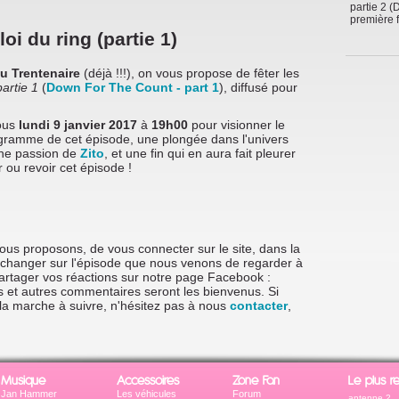
partie 2 (
première f
loi du ring (partie 1)
du Trentenaire
(déjà !!!), on vous propose de fêter les
partie 1
(
Down For The Count - part 1
), diffusé pour
ous
lundi 9 janvier 2017
à
19h00
pour visionner le
ogramme de cet épisode, une plongée dans l'univers
une passion de
Zito
, et une fin qui en aura fait pleurer
r ou revoir cet épisode !
vous proposons, de vous connecter sur le site, dans la
'échanger sur l'épisode que nous venons de regarder à
rtager vos réactions sur notre page Facebook :
os et autres commentaires seront les bienvenus. Si
la marche à suivre, n'hésitez pas à nous
contacter
,
Musique
Accessoires
Zone Fan
Le plus r
Jan Hammer
Les véhicules
Forum
antenne 2